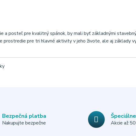
ie a posteľ pre kvalitný spánok, by mali byť základnými stavebným
e prostredie pre tri hlavné aktivity v jeho živote, ale aj základ
čky
Bezpečná platba
Špeciáln
Nakupujte bezpečne
Akcie až 5