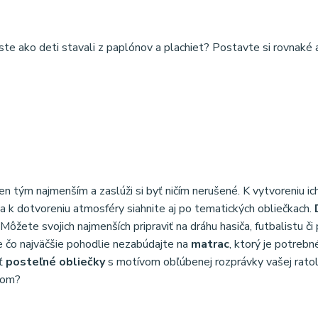
ste ako deti stavali z paplónov a plachiet? Postavte si rovnaké a
len tým najmenším a zaslúži si byť ničím nerušené. K vytvoreniu i
 k dotvoreniu atmosféry siahnite aj po tematických obliečkach.
ôžete svojich najmenších pripraviť na dráhu hasiča, futbalistu či 
e čo najväčšie pohodlie nezabúdajte na
matrac
, ktorý je potrebn
ať
posteľné obliečky
s motívom obľúbenej rozprávky vašej ratol
ďom?