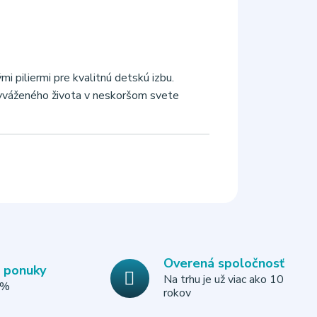
i piliermi pre kvalitnú detskú izbu.
y vyváženého života v neskoršom svete
Overená spoločnosť
e ponuky
Na trhu je už viac ako 10
0%
rokov