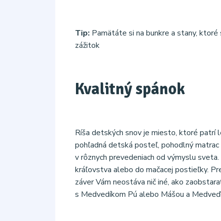
Tip:
Pamätáte si na bunkre a stany, ktoré 
zážitok
Kvalitný spánok
Ríša detských snov je miesto, ktoré patrí 
pohľadná detská posteľ, pohodlný matrac a
v rôznych prevedeniach od výmyslu sveta. M
kráľovstva alebo do mačacej postieľky. Pr
záver Vám neostáva nič iné, ako zaobstar
s Medvedíkom Pú alebo Mášou a Medve