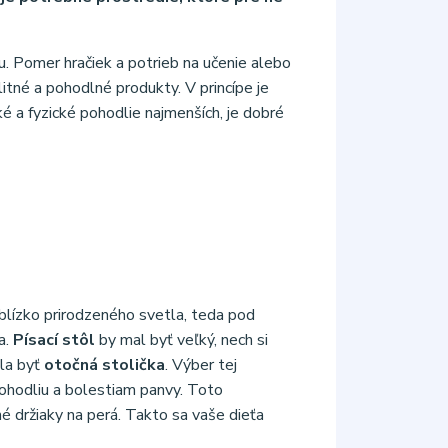
u. Pomer hračiek a potrieb na učenie alebo
itné a pohodlné produkty. V princípe je
cké a fyzické pohodlie najmenších, je dobré
 blízko prirodzeného svetla, teda pod
a.
Písací stôl
by mal byť veľký, nech si
ala byť
otočná stolička
. Výber tej
pohodliu a bolestiam panvy. Toto
é držiaky na perá. Takto sa vaše dieťa