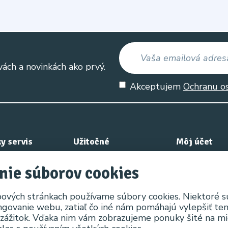
vách a novinkách ako prvý.
Akceptujem
Ochranu o
y servis
Užitočné
Môj účet
e nás
Výrobcovia
Môj účet
nie súborov cookies
nok
Akciový tovar
História obje
ových stránkach používame súbory cookies. Niektoré 
Obľúbené pro
ngovanie webu, zatiaľ čo iné nám pomáhajú vylepšiť te
 zážitok. Vďaka nim vám zobrazujeme ponuky šité na mi
Novinky