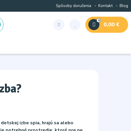
Spôsoby doručenia
Kontakt
Blog
0
0,00 €
izba?
 detskej izbe spia, hrajú sa alebo
e je potrebné prostredie, ktoré pre ne