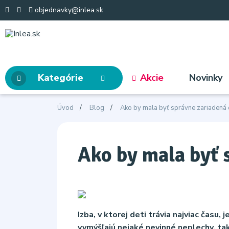
objednavky@inlea.sk
Kategórie
Akcie
Novinky
Úvod
Blog
Ako by mala byť správne zariadená 
Ako by mala byť 
Izba, v ktorej deti trávia najviac času
vymýšľajú nejaké nevinné neplechy, tak 