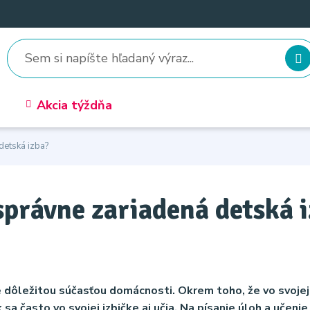
Akcia týždňa
detská izba?
správne zariadená detská 
, je dôležitou súčasťou domácnosti. Okrem toho, že vo svojej
sa často vo svojej izbičke aj učia. Na písanie úloh a učeni