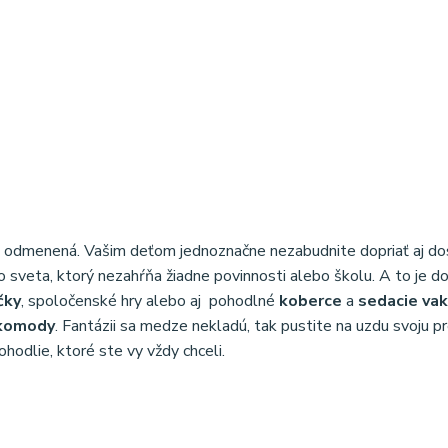
e odmenená. Vašim deťom jednoznačne nezabudnite dopriať aj dos
o sveta, ktorý nezahŕňa žiadne povinnosti alebo školu. A to je d
čky
, spoločenské hry alebo aj pohodlné
koberce
a
sedacie vak
komody
. Fantázii sa medze nekladú, tak pustite na uzdu svoju 
hodlie, ktoré ste vy vždy chceli.