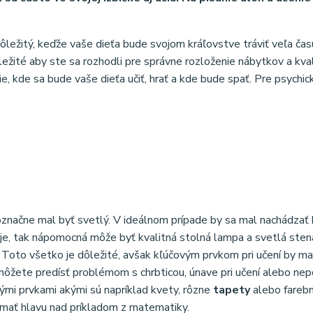
ôležitý, keďže vaše dieťa bude svojom kráľovstve tráviť veľa čas
ežité aby ste sa rozhodli pre správne rozloženie nábytkov a kval
 tie, kde sa bude vaše dieťa učiť, hrať a kde bude spať. Pre psychi
noznačne mal byť svetlý. V ideálnom prípade by sa mal nachádzať
e, tak nápomocná môže byť kvalitná stolná lampa a svetlá sten
. Toto všetko je dôležité, avšak kľúčovým prvkom pri učení by m
o môžete predísť problémom s chrbticou, únave pri učení alebo ne
nými prvkami akými sú napríklad kvety, rôzne
tapety
alebo farebn
 lámať hlavu nad príkladom z matematiky.