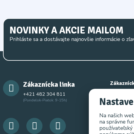
NOVINKY A AKCIE MAILOM
Prihláste sa a dostávajte najnovšie informácie o zľa
Zákaznícka linka
Zákazníck
+421 482 304 811
Kontaktujt
Nastave
(Pondelok-Piatok: 9-15h)
Mapa strá
Na našich web
na správne fu
používateľský