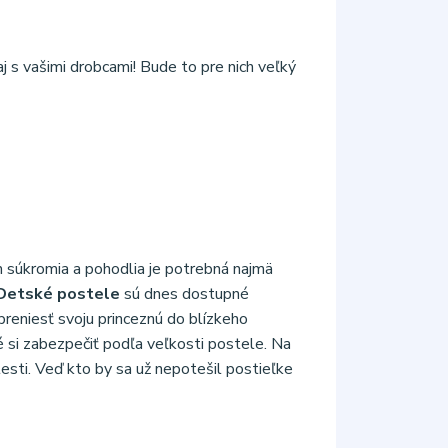
j s vašimi drobcami! Bude to pre nich veľký
ch súkromia a pohodlia je potrebná najmä
Detské postele
sú dnes dostupné
preniesť svoju princeznú do blízkeho
é si zabezpečiť podľa veľkosti postele. Na
esti. Veď kto by sa už nepotešil postieľke