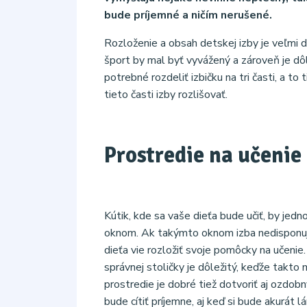
bude príjemné a ničím nerušené.
Rozloženie a obsah detskej izby je veľmi d
šport by mal byť vyvážený a zároveň je dôl
potrebné rozdeliť izbičku na tri časti, a to
tieto časti izby rozlišovať.
Prostredie na učenie
Kútik, kde sa vaše dieťa bude učiť, by jed
oknom. Ak takýmto oknom izba nedisponuj
dieťa vie rozložiť svoje pomôcky na učenie
správnej stoličky je dôležitý, keďže takt
prostredie je dobré tiež dotvoriť aj ozdob
bude cítiť príjemne, aj keď si bude akurát