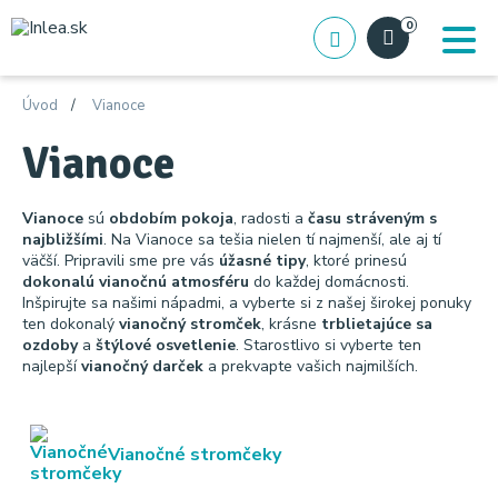
0
Úvod
Vianoce
Vianoce
Vianoce
sú
obdobím pokoja
, radosti a
času stráveným s
najbližšími
. Na Vianoce sa tešia nielen tí najmenší, ale aj tí
väčší. Pripravili sme pre vás
úžasné tipy
, ktoré prinesú
dokonalú vianočnú atmosféru
do každej domácnosti.
Inšpirujte sa našimi nápadmi, a vyberte si z našej širokej ponuky
ten dokonalý
vianočný stromček
, krásne
trblietajúce sa
ozdoby
a
štýlové osvetlenie
. Starostlivo si vyberte ten
najlepší
vianočný darček
a prekvapte vašich najmilších.
Vianočné stromčeky