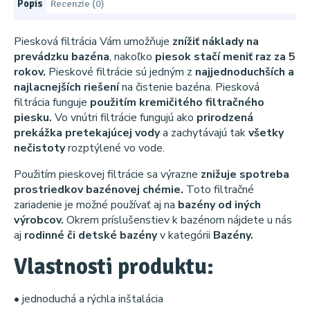
Popis
Recenzie (0)
Piesková filtrácia Vám umožňuje
znížiť náklady na
prevádzku bazéna
, nakoľko
piesok stačí meniť raz za 5
rokov.
Pieskové filtrácie sú jedným z
najjednoduchších a
najlacnejších riešení
na čistenie bazéna. Piesková
filtrácia funguje
použitím kremičitého filtračného
piesku.
Vo vnútri filtrácie fungujú ako
prirodzená
prekážka pretekajúcej vody
a zachytávajú tak
všetky
nečistoty
rozptýlené vo vode.
Použitím pieskovej filtrácie sa výrazne
znižuje spotreba
prostriedkov bazénovej chémie.
Toto filtračné
zariadenie je možné používať aj na
bazény od iných
výrobcov.
Okrem príslušenstiev k bazénom nájdete u nás
aj
rodinné či detské bazény
v kategórii
Bazény.
Vlastnosti produktu:
• jednoduchá a rýchla inštalácia