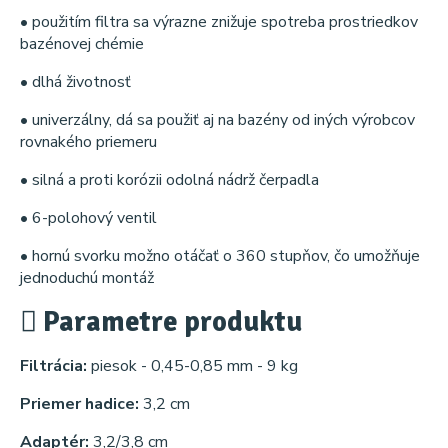
• použitím filtra sa výrazne znižuje spotreba prostriedkov
bazénovej chémie
• dlhá životnosť
• univerzálny, dá sa použiť aj na bazény od iných výrobcov
rovnakého priemeru
• silná a proti korózii odolná nádrž čerpadla
• 6-polohový ventil
• hornú svorku možno otáčať o 360 stupňov, čo umožňuje
jednoduchú montáž
Parametre produktu
Filtrácia:
piesok - 0,45-0,85 mm - 9 kg
Priemer hadice:
3,2 cm
Adaptér:
3,2/3,8 cm