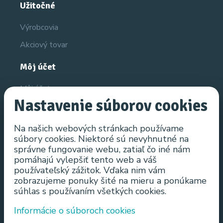
Užitočné
Výrobcovia
Akciový tovar
Môj účet
Môj účet
Nastavenie súborov cookies
História objednávok
Obľúbené produkty
Na našich webových stránkach používame
súbory cookies. Niektoré sú nevyhnutné na
Novinky
správne fungovanie webu, zatiaľ čo iné nám
pomáhajú vylepšiť tento web a váš
Informácie
používateľský zážitok. Vďaka nim vám
zobrazujeme ponuky šité na mieru a ponúkame
Všeobecné obchodné podmienky
súhlas s používaním všetkých cookies.
Ochrana osobných údajov
Informácie o súboroch cookies
Spôsob doručenia