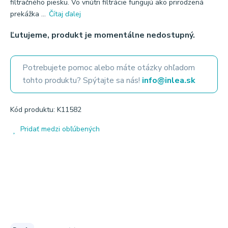
filtračného piesku. Vo vnútri filtrácie fungujú ako prirodzená
prekážka ...
Čítaj ďalej
Ľutujeme, produkt je momentálne nedostupný.
Potrebujete pomoc alebo máte otázky ohľadom
tohto produktu? Spýtajte sa nás!
info@inlea.sk
Kód produktu: K11582
Pridať medzi obľúbených