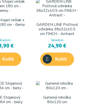
ojací vešiak s
180 cm - čierny
GARDEN LINE Poštová
schránka 38x32x10,5
cm FINCH - Antracit
kladom
Skladom
3,90 €
24,90 €
Košík
Košík
 Stojanový
Gumená rohožka
184 cm - biely
80x120 cm