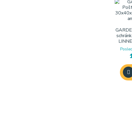
GARDEN
schrán
LINNET
Posled