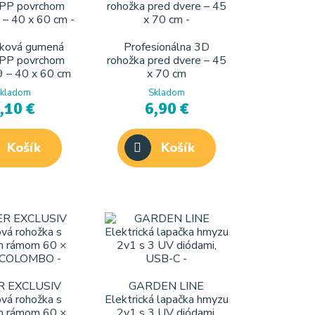
iková gumená
Profesionálna 3D
 PP povrchom
rohožka pred dvere – 45
 – 40 x 60 cm
x 70 cm
kladom
Skladom
,10 €
6,90 €
Košík
Košík
R EXCLUSIV
GARDEN LINE
vá rohožka s
Elektrická lapačka hmyzu
m rámom 60 ×
2v1 s 3 UV diódami,