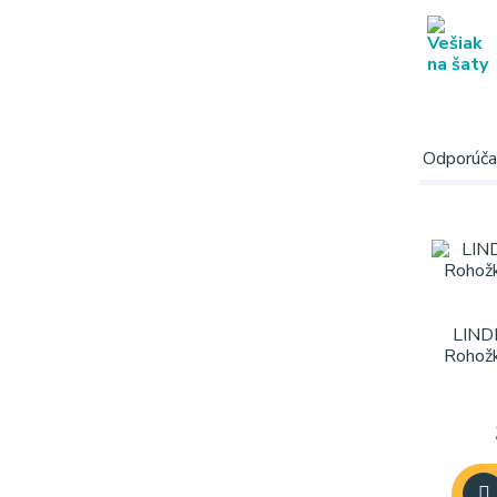
Odporúč
LIND
Rohožk