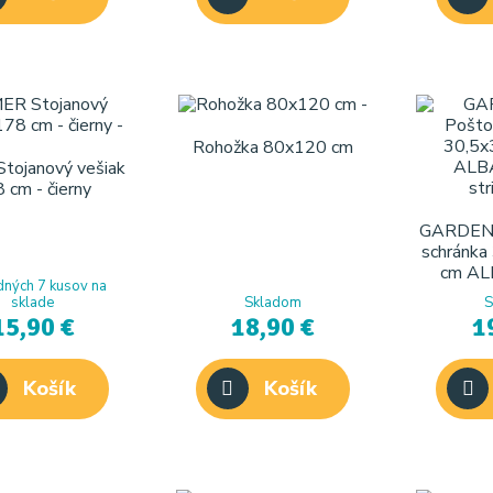
Rohožka 80x120 cm
tojanový vešiak
 cm - čierny
GARDEN 
schránka
cm AL
dných 7 kusov na
st
sklade
Skladom
S
15,90 €
18,90 €
1
Košík
Košík