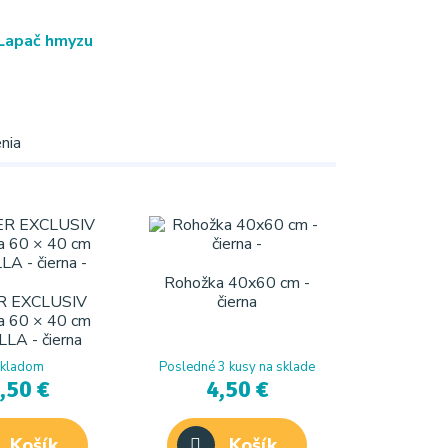
Lapač hmyzu
nia
Rohožka 40x60 cm -
R EXCLUSIV
čierna
a 60 × 40 cm
LA - čierna
kladom
Posledné 3 kusy na sklade
,50 €
4,50 €
Košík
Košík