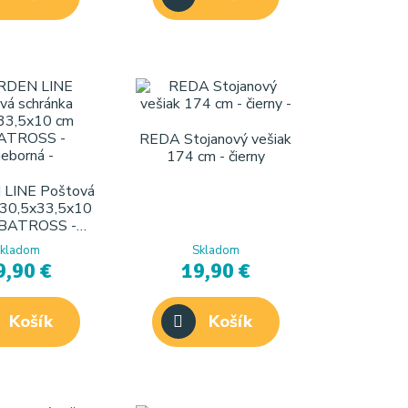
REDA Stojanový vešiak
174 cm - čierny
LINE Poštová
 30,5x33,5x10
BATROSS -
rieborná
kladom
Skladom
9,90 €
19,90 €
Košík
Košík