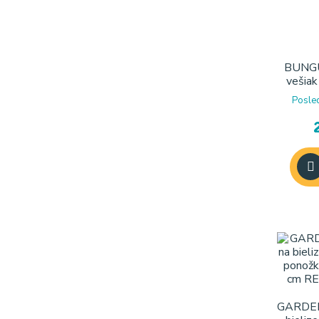
BUNGU
vešiak
Posle
GARDEN 