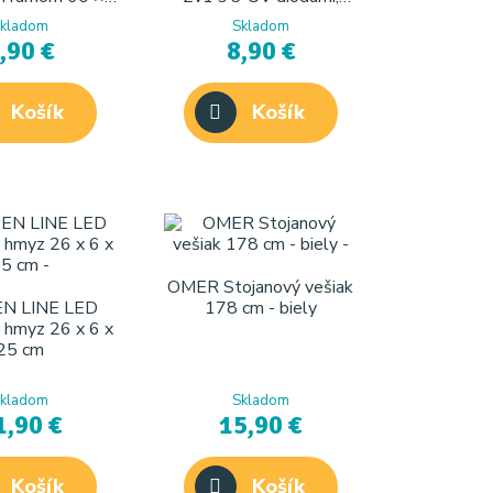
m COLOMBO
USB-C
kladom
Skladom
,90 €
8,90 €
Košík
Košík
OMER Stojanový vešiak
N LINE LED
178 cm - biely
 hmyz 26 x 6 x
25 cm
kladom
Skladom
1,90 €
15,90 €
Košík
Košík