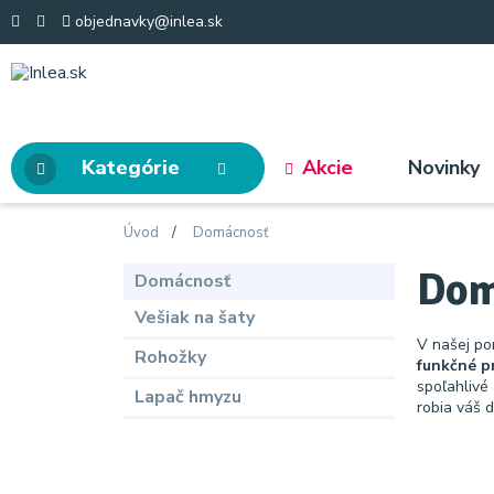
objednavky@inlea.sk
Kategórie
Akcie
Novinky
Úvod
Domácnosť
Dom
Domácnosť
Vešiak na šaty
V našej po
Rohožky
funkčné p
spoľahlivé
Lapač hmyzu
robia váš 