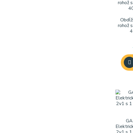
Obdĺž
rohož 
4
GA
Elektric
2v1 s 1