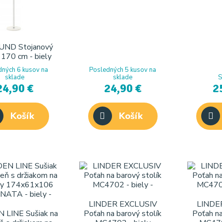
ND Stojanový
 170 cm - biely
dných 6 kusov na
Posledných 5 kusov na
sklade
sklade
S
24,90 €
24,90 €
2
Košík
Košík
LINDER EXCLUSIV
LINDE
LINE Sušiak na
Poťah na barový stolík
Poťah na