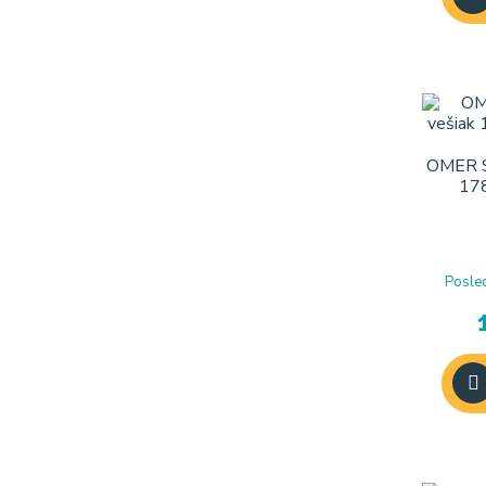
OMER S
178
Posle