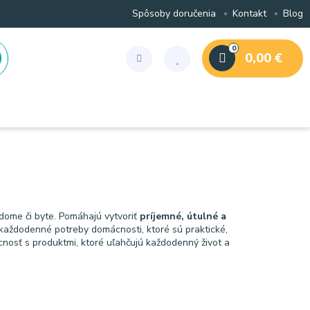
Spôsoby doručenia
Kontakt
Blog
0
0,00 €
dome či byte. Pomáhajú vytvoriť
príjemné, útulné a
každodenné potreby domácnosti, ktoré sú praktické,
nosť s produktmi, ktoré uľahčujú každodenný život a