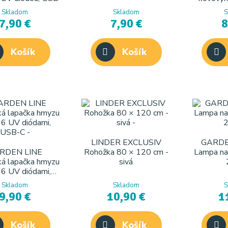
40 c
Skladom
Skladom
S
7,90 €
7,90 €
8
Košík
Košík
LINDER EXCLUSIV
GARDE
RDEN LINE
Rohožka 80 × 120 cm -
Lampa na
ká lapačka hmyzu
sivá
 6 UV diódami,
USB-C
Skladom
Skladom
S
9,90 €
10,90 €
1
Košík
Košík