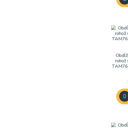
Obdĺž
rohož
TAM763