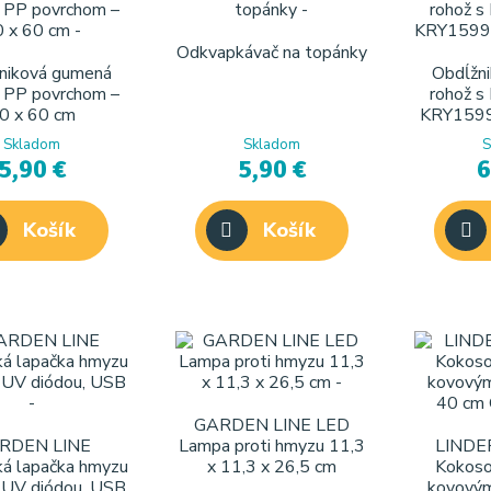
Odkvapkávač na topánky
niková gumená
Obdĺžn
s PP povrchom –
rohož s
0 x 60 cm
KRY1599
Skladom
Skladom
S
5,90 €
5,90 €
6
Košík
Košík
GARDEN LINE LED
RDEN LINE
Lampa proti hmyzu 11,3
LINDE
ká lapačka hmyzu
x 11,3 x 26,5 cm
Kokoso
 UV diódou, USB
kovový