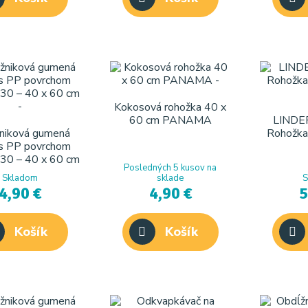
Kokosová rohožka 40 x
60 cm PANAMA
LINDE
niková gumená
Rohožka
 s PP povrchom
0 – 40 x 60 cm
Posledných 5 kusov na
Skladom
sklade
S
4,90 €
4,90 €
5
Košík
Košík