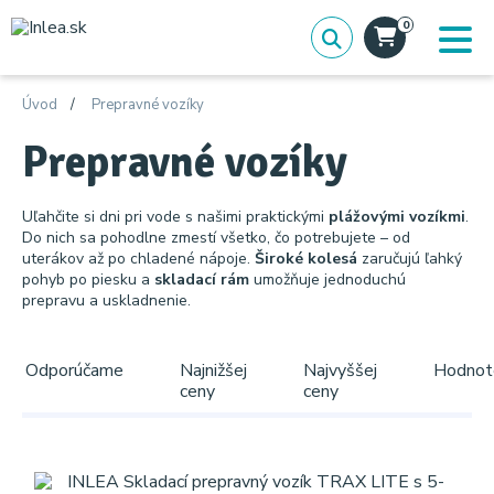
0
Úvod
Prepravné vozíky
Prepravné vozíky
Uľahčite si dni pri vode s našimi praktickými
plážovými vozíkmi
.
Do nich sa pohodlne zmestí všetko, čo potrebujete – od
uterákov až po chladené nápoje.
Široké kolesá
zaručujú ľahký
pohyb po piesku a
skladací rám
umožňuje jednoduchú
prepravu a uskladnenie.
Odporúčame
Najnižšej
Najvyššej
Hodnot
ceny
ceny