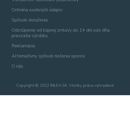
Ochrana osobných údajov
Spôsob doručenia
Odstúpenie od kúpnej zmluvy do 14 dní odo dňa
prevzatia výrobku
Reklamácia
Alternatívny spôsob riešenia sporov
O nás
Copyright © 2022 INLEA.SK, Všetky práva vyhradené