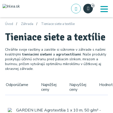
0
Úvod
Záhrada
Tieniace siete a textílie
Tieniace siete a textílie
Chráňte svoje rastliny a zaistite si súkromie v záhrade s našimi
kvalitnými
tieniacimi sieťami
a
agrotextíliami
. Naše produkty
poskytujú účinnú ochranu pred páliacim slnkom, mrazom a
burinou, pričom vytvárajú optimálnu mikroklímu v úžitkovej aj
okrasnej záhrade.
Odporúčame
Najnižšej
Najvyššej
Hodnot
ceny
ceny