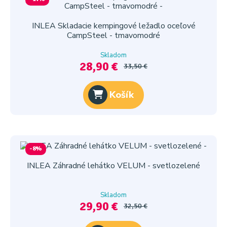
INLEA Skladacie kempingové ležadlo oceľové
CampSteel - tmavomodré
Skladom
28,90 €
33,50 €
Košík
-8%
INLEA Záhradné lehátko VELUM - svetlozelené
Skladom
29,90 €
32,50 €