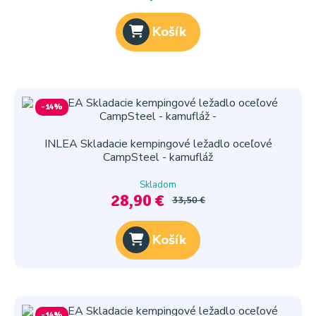
Košík
-14%
INLEA Skladacie kempingové ležadlo oceľové
CampSteel - kamufláž
Skladom
28,90 €
33,50 €
Košík
-14%