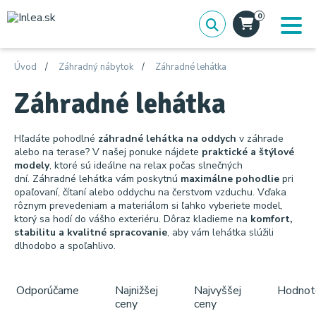
0
Úvod
Záhradný nábytok
Záhradné lehátka
Záhradné lehátka
Hľadáte pohodlné
záhradné lehátka na oddych
v záhrade
alebo na terase? V našej ponuke nájdete
praktické a štýlové
modely
, ktoré sú ideálne na relax počas slnečných
dní. Záhradné lehátka vám poskytnú
maximálne pohodlie
pri
opaľovaní, čítaní alebo oddychu na čerstvom vzduchu. Vďaka
rôznym prevedeniam a materiálom si ľahko vyberiete model,
ktorý sa hodí do vášho exteriéru. Dôraz kladieme na
komfort,
stabilitu a kvalitné spracovanie
, aby vám lehátka slúžili
dlhodobo a spoľahlivo.
Odporúčame
Najnižšej
Najvyššej
Hodnot
ceny
ceny