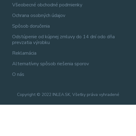
Všeobecné obchodné podmienky
Ochrana osobných údajov
Spôsob doručenia
Odstúpenie od kúpnej zmluvy do 14 dní odo dňa
prevzatia výrobku
Reklamácia
Alternatívny spôsob riešenia sporov
O nás
Copyright © 2022 INLEA.SK, Všetky práva vyhradené