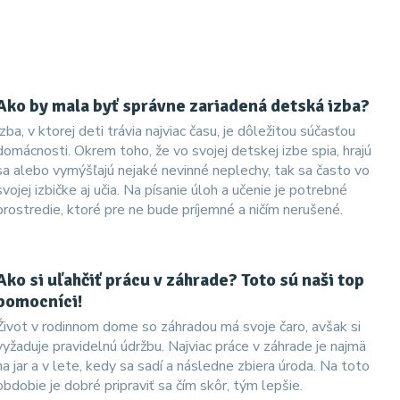
Ako by mala byť správne zariadená detská izba?
Izba, v ktorej deti trávia najviac času, je dôležitou súčasťou
domácnosti. Okrem toho, že vo svojej detskej izbe spia, hrajú
sa alebo vymýšľajú nejaké nevinné neplechy, tak sa často vo
svojej izbičke aj učia. Na písanie úloh a učenie je potrebné
prostredie, ktoré pre ne bude príjemné a ničím nerušené.
Ako si uľahčiť prácu v záhrade? Toto sú naši top
pomocníci!
Život v rodinnom dome so záhradou má svoje čaro, avšak si
vyžaduje pravidelnú údržbu. Najviac práce v záhrade je najmä
na jar a v lete, kedy sa sadí a následne zbiera úroda. Na toto
obdobie je dobré pripraviť sa čím skôr, tým lepšie.