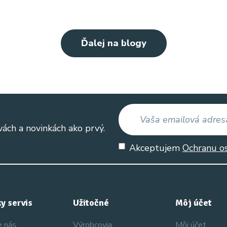
Ďalej na blogy
vách a novinkách ako prvý.
Akceptujem
Ochranu o
y servis
Užitočné
Môj účet
e nás
Výrobcovia
Môj účet