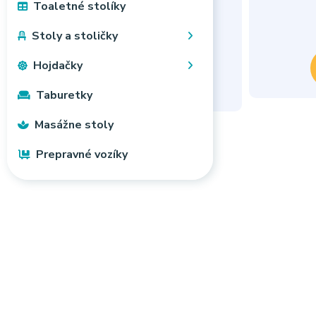
Toaletné stolíky
modrý
Skladom
Stoly a stoličky
20,90 €
30,50 €
Hojdačky
Košík
Taburetky
Masážne stoly
Prepravné vozíky