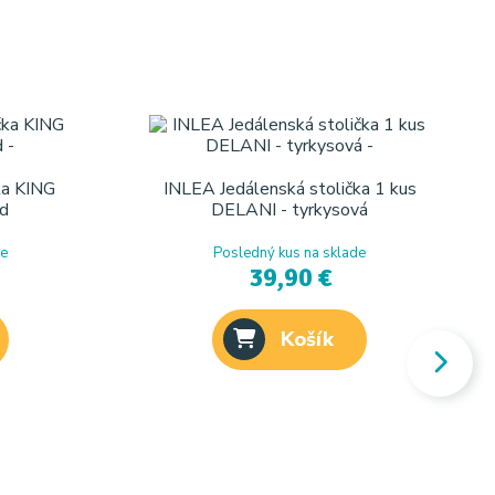
ka KING
INLEA Jedálenská stolička 1 kus
d
DELANI - tyrkysová
de
Posledný kus na sklade
39,90 €
Košík