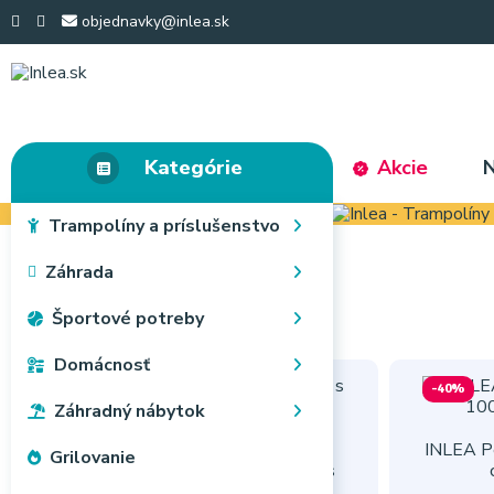
objednavky@inlea.sk
Kategórie
Akcie
N
Trampolíny a príslušenstvo
Záhrada
Športové potreby
Domácnosť
-31%
-40%
Záhradný nábytok
INLEA Pe
Grilovanie
INLEA Kryt pružín na trampolínu s
celkovým priemerom 305 cm -