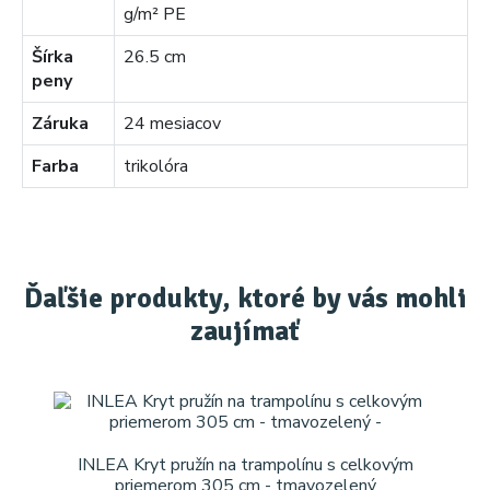
g/m² PE
Šírka
26.5 cm
peny
Záruka
24 mesiacov
Farba
trikolóra
Ďaľšie produkty, ktoré by vás mohli
zaujímať
INLEA Kryt pružín na trampolínu s celkovým
priemerom 305 cm - tmavozelený