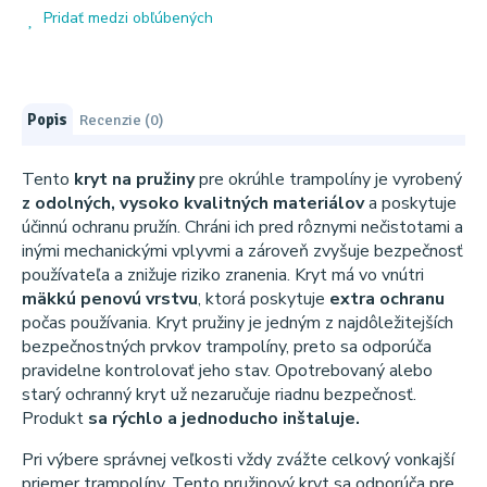
Pridať medzi obľúbených
Popis
Recenzie (0)
Tento
kryt na pružiny
pre okrúhle trampolíny je vyrobený
z odolných, vysoko kvalitných materiálov
a poskytuje
účinnú ochranu pružín. Chráni ich pred rôznymi nečistotami a
inými mechanickými vplyvmi a zároveň zvyšuje bezpečnosť
používateľa a znižuje riziko zranenia. Kryt má vo vnútri
mäkkú penovú vrstvu
, ktorá poskytuje
extra ochranu
počas používania. Kryt pružiny je jedným z najdôležitejších
bezpečnostných prvkov trampolíny, preto sa odporúča
pravidelne kontrolovať jeho stav. Opotrebovaný alebo
starý ochranný kryt už nezaručuje riadnu bezpečnosť.
Produkt
sa rýchlo a jednoducho inštaluje.
Pri výbere správnej veľkosti vždy zvážte celkový vonkajší
priemer trampolíny. Tento pružinový kryt sa odporúča pre