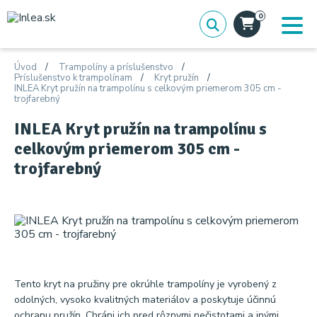
0
Úvod
Trampolíny a príslušenstvo
Príslušenstvo k trampolínam
Kryt pružín
INLEA Kryt pružín na trampolínu s celkovým priemerom 305 cm -
trojfarebný
INLEA Kryt pružín na trampolínu s
celkovým priemerom 305 cm -
trojfarebný
Tento kryt na pružiny pre okrúhle trampolíny je vyrobený z
odolných, vysoko kvalitných materiálov a poskytuje účinnú
ochranu pružín. Chráni ich pred rôznymi nečistotami a inými