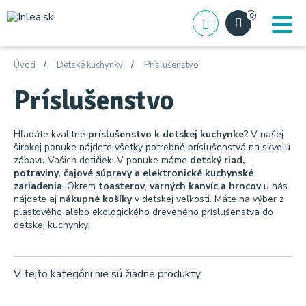
0
Úvod
Detské kuchynky
Príslušenstvo
Príslušenstvo
Hľadáte kvalitné
príslušenstvo k detskej kuchynke
? V našej
širokej ponuke nájdete všetky potrebné príslušenstvá na skvelú
zábavu Vašich detičiek. V ponuke máme
detský riad,
potraviny, čajové súpravy a elektronické kuchynské
zariadenia
. Okrem
toasterov
,
varných kanvíc a hrncov
u nás
nájdete aj
nákupné košíky
v detskej veľkosti. Máte na výber z
plastového alebo ekologického dreveného príslušenstva do
detskej kuchynky.
V tejto kategórii nie sú žiadne produkty.