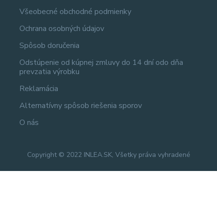
Všeobecné obchodné podmienky
Ochrana osobných údajov
Spôsob doručenia
Odstúpenie od kúpnej zmluvy do 14 dní odo dňa
prevzatia výrobku
Reklamácia
Alternatívny spôsob riešenia sporov
O nás
Copyright © 2022 INLEA.SK, Všetky práva vyhradené