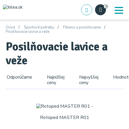
0
Úvod
Športové potreby
Fitness a posilňovanie
Posilňovacie lavice a veže
Posilňovacie lavice a
veže
Odporúčame
Najnižšej
Najvyššej
Hodnot
ceny
ceny
Rotoped MASTER R01