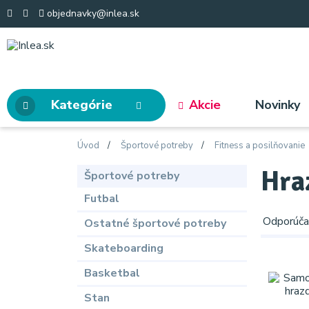
objednavky@inlea.sk
Kategórie
Akcie
Novinky
Úvod
Športové potreby
Fitness a posilňovanie
Hra
Športové potreby
Futbal
Odporúč
Ostatné športové potreby
Skateboarding
Basketbal
Stan