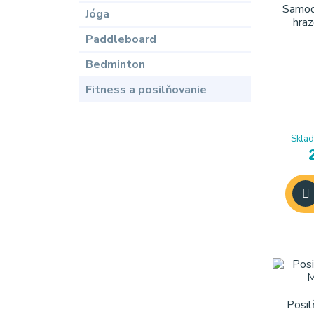
Samod
Jóga
hra
Paddleboard
Bedminton
Fitness a posilňovanie
Sklad
Posil