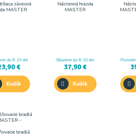
ržiaca závesná
Nástenná hrazda
Náste
zda MASTER
MASTER
MASTE
om do 8-10 dni
Skladom do 8-10 dni
Posledný
23,90 €
37,90 €
3
Košík
Košík
ňovacie bradlá