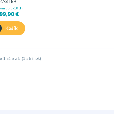
MASTER
om do 8-10 dni
99,90 €
Košík
e 1 až 5 z 5 (1 stránok)