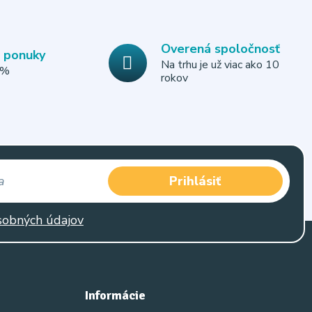
Overená spoločnosť
e ponuky
Na trhu je už viac ako 10
0%
rokov
Prihlásiť
sobných údajov
Informácie