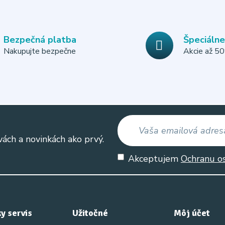
Bezpečná platba
Špeciáln
Nakupujte bezpečne
Akcie až 5
vách a novinkách ako prvý.
Akceptujem
Ochranu o
y servis
Užitočné
Môj účet