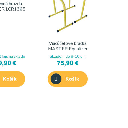
nná hrazda
R LCR1365
Viacúčelové bradlá
MASTER Equalizer
 kus na sklade
Skladom do 8-10 dni
9,90 €
75,90 €
Košík
Košík