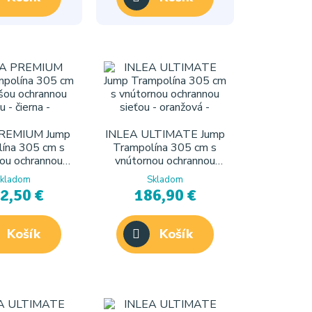
REMIUM Jump
INLEA ULTIMATE Jump
ína 305 cm s
Trampolína 305 cm s
ou ochrannou
vnútornou ochrannou
ou - čierna
sieťou - oranžová
kladom
Skladom
2,50 €
186,90 €
Košík
Košík