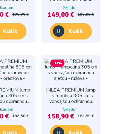
- svetlomodrá
sieťou - svetlozelená
kladom
Skladom
0 €
149,00 €
186,90 €
186,90 €
Košík
Košík
-13%
REMIUM Jump
INLEA PREMIUM Jump
ína 305 cm s
Trampolína 305 cm s
ou ochrannou
vonkajšou ochrannou
u - oranžová
sieťou - ružová
kladom
Skladom
0 €
158,90 €
182,50 €
182,50 €
Košík
Košík