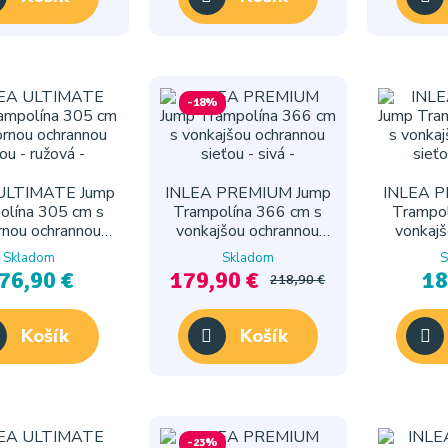
-18%
ULTIMATE Jump
INLEA PREMIUM Jump
INLEA P
olína 305 cm s
Trampolína 366 cm s
Trampol
rnou ochrannou
vonkajšou ochrannou
vonkajš
ťou - ružová
sieťou - sivá
sieť
Skladom
Skladom
S
76,90 €
179,90 €
18
218,90 €
Košík
Košík
-23%