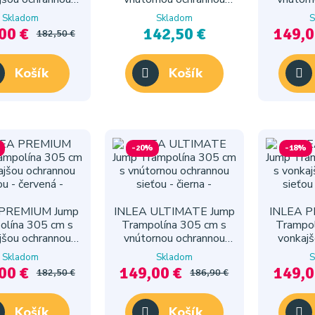
eťou - modrá
sieťou - oranžová
sieťou 
Skladom
Skladom
S
00 €
142,50 €
149,0
182,50 €
Košík
Košík
-20%
-18%
 PREMIUM Jump
INLEA ULTIMATE Jump
INLEA P
olína 305 cm s
Trampolína 305 cm s
Trampol
jšou ochrannou
vnútornou ochrannou
vonkajš
ťou - červená
sieťou - čierna
sieťo
Skladom
Skladom
S
00 €
149,00 €
149,0
182,50 €
186,90 €
Košík
Košík