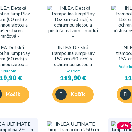
LEA Detská
INLEA Detská
INL
olína JumpPlay
trampolína JumpPlay
trampol
cm (60 inch) s
152 cm (60 inch) s
152 cm
annou sieťou a
ochrannou sieťou a
ochran
Posledn
lušenstvom –
príslušenstvom – modrá
príslušen
Skladom
Skladom
oranžová
19,90 €
119,90 €
11
Košík
Košík
-24%