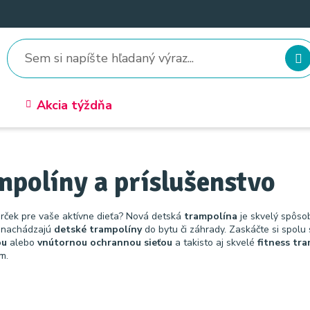
Akcia týždňa
mpolíny a príslušenstvo
rček pre vaše aktívne dieťa? Nová detská
trampolína
je skvelý spôso
a nachádzajú
detské
trampolíny
do bytu či záhrady. Zaskáčte si spolu
ou
alebo
vnútornou ochrannou
sieťou
a takisto aj skvelé
fitness tr
m.