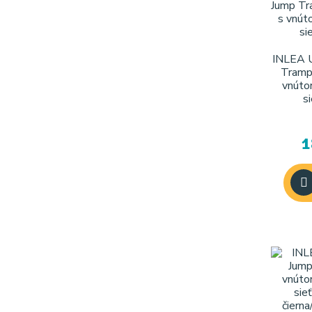
INLEA 
Tramp
vnúto
1