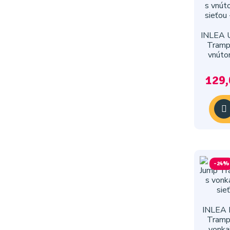
INLEA 
Tramp
vnúto
sieťou
129,
-24%
INLEA
Tramp
vonka