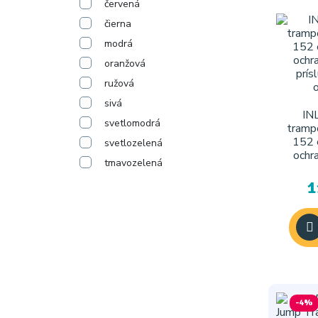
červená
čierna
modrá
oranžová
ružová
sivá
IN
svetlomodrá
tramp
152 
svetlozelená
ochr
tmavozelená
prís
1
-4%