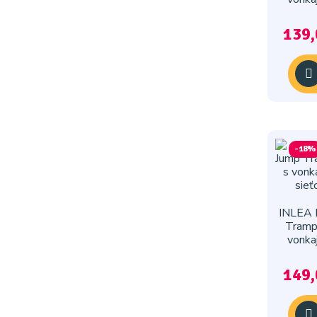
si
139,
-18%
INLEA
Tramp
vonka
sie
149,