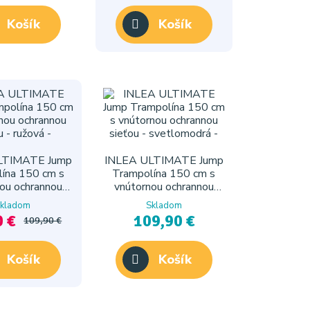
Košík
Košík
LTIMATE Jump
INLEA ULTIMATE Jump
ína 150 cm s
Trampolína 150 cm s
ou ochrannou
vnútornou ochrannou
ou - ružová
sieťou - svetlomodrá
kladom
Skladom
0 €
109,90 €
109,90 €
Košík
Košík