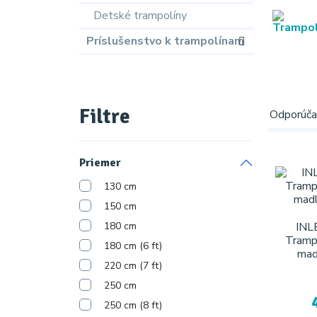
Detské trampolíny
Príslušenstvo k trampolínam
Filtre
Odporúč
Priemer
130 cm
150 cm
180 cm
INL
Tramp
180 cm (6 ft)
mad
220 cm (7 ft)
250 cm
250 cm (8 ft)