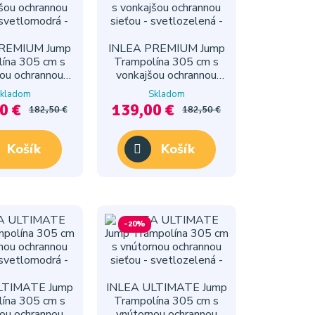
REMIUM Jump
INLEA PREMIUM Jump
ína 305 cm s
Trampolína 305 cm s
ou ochrannou
vonkajšou ochrannou
- svetlomodrá
sieťou - svetlozelená
kladom
Skladom
0 €
139,00 €
182,50 €
182,50 €
Košík
Košík
-20%
LTIMATE Jump
INLEA ULTIMATE Jump
ína 305 cm s
Trampolína 305 cm s
ou ochrannou
vnútornou ochrannou