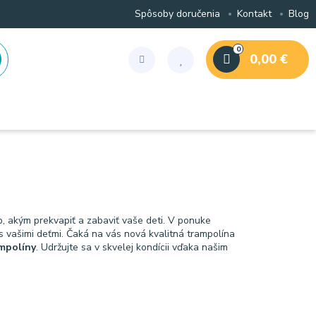
Spôsoby doručenia
Kontakt
Blog
0
0,00 €
b, akým prekvapiť a zabaviť vaše deti. V ponuke
 s vašimi deťmi. Čaká na vás nová kvalitná trampolína
ampolíny
. Udržujte sa v skvelej kondícii vďaka našim