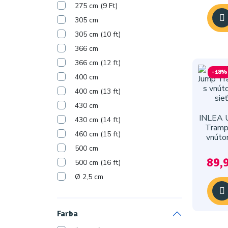
275 cm (9 Ft)
305 cm
305 cm (10 ft)
366 cm
366 cm (12 ft)
-18%
400 cm
400 cm (13 ft)
430 cm
INLEA 
430 cm (14 ft)
Tramp
460 cm (15 ft)
vnúto
si
500 cm
89,
500 cm (16 ft)
Ø 2,5 cm
Farba