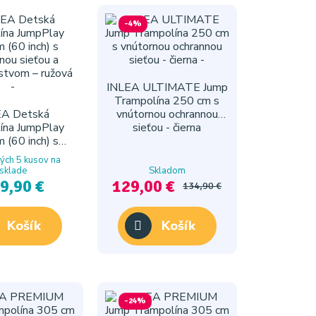
-4%
INLEA ULTIMATE Jump
Trampolína 250 cm s
EA Detská
vnútornou ochrannou
ína JumpPlay
sieťou - čierna
 (60 inch) s
nou sieťou a
ých 5 kusov na
stvom – ružová
sklade
Skladom
9,90 €
129,00 €
134,90 €
Košík
Košík
-24%