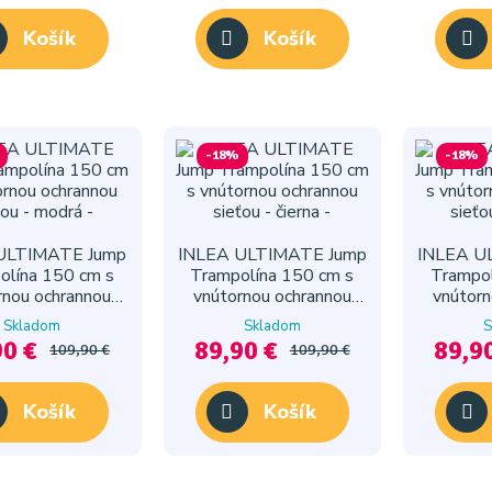
Košík
Košík
-18%
-18%
ULTIMATE Jump
INLEA ULTIMATE Jump
INLEA U
olína 150 cm s
Trampolína 150 cm s
Trampol
rnou ochrannou
vnútornou ochrannou
vnútorn
eťou - modrá
sieťou - čierna
sieť
Skladom
Skladom
S
90 €
89,90 €
89,9
109,90 €
109,90 €
Košík
Košík