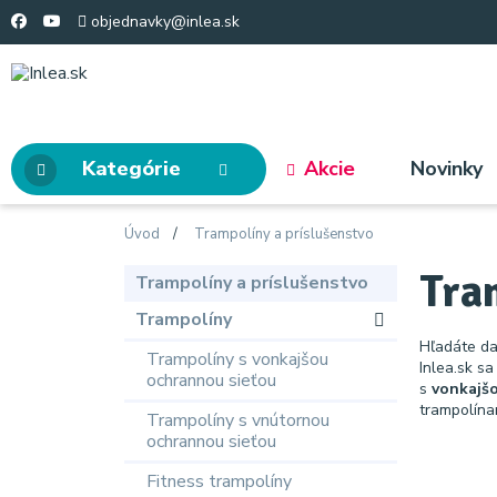
objednavky@inlea.sk
Kategórie
Akcie
Novinky
Úvod
Trampolíny a príslušenstvo
Tra
Trampolíny a príslušenstvo
Trampolíny
Hľadáte da
Trampolíny s vonkajšou
Inlea.sk s
ochrannou sieťou
s
vonkajš
trampolína
Trampolíny s vnútornou
ochrannou sieťou
Fitness trampolíny