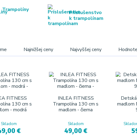
Trampolíny
Príslušenstvo
k trampolínam
ame
Najnižšej ceny
Najvyššej ceny
Hodnote
EA FITNESS
INLEA FITNESS
Detská 
olína 130 cm s
Trampolína 130 cm s
madlom 
lom - modrá
madlom - čierna
Skladom
Skladom
Sklado
49,00 €
49,00 €
5