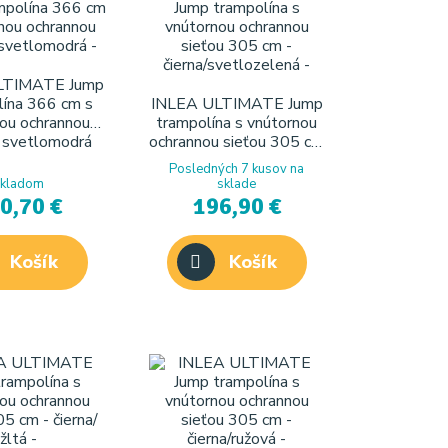
LTIMATE Jump
ína 366 cm s
INLEA ULTIMATE Jump
ou ochrannou
trampolína s vnútornou
- svetlomodrá
ochrannou sieťou 305 cm
- čierna/svetlozelená
Posledných 7 kusov na
kladom
sklade
0,70 €
196,90 €
Košík
Košík