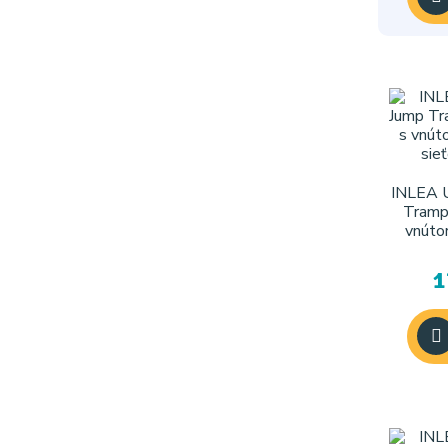
INLEA 
Tramp
vnúto
sie
1