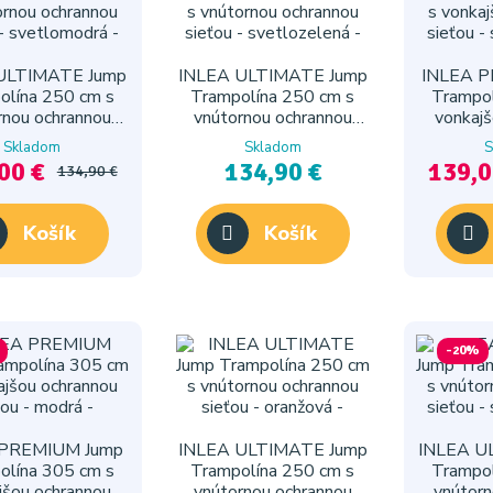
ULTIMATE Jump
INLEA ULTIMATE Jump
INLEA P
olína 250 cm s
Trampolína 250 cm s
Trampol
rnou ochrannou
vnútornou ochrannou
vonkajš
 - svetlomodrá
sieťou - svetlozelená
sieťou 
Skladom
Skladom
S
00 €
134,90 €
139,0
134,90 €
Košík
Košík
-20%
 PREMIUM Jump
INLEA ULTIMATE Jump
INLEA U
olína 305 cm s
Trampolína 250 cm s
Trampol
jšou ochrannou
vnútornou ochrannou
vnútorn