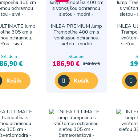
ULTIMATE Jump
INLEA PREMIUM Jump
INLEA U
olína 305 cm s
Trampolína 400 cm s
Trampol
rnou ochrannou
vonkajšou ochrannou
vnútorn
sieťou - sivá
sieťou - modrá
sieťou 
Skladom
Skladom
S
86,90 €
186,90 €
19
242,50 €
Košík
Košík