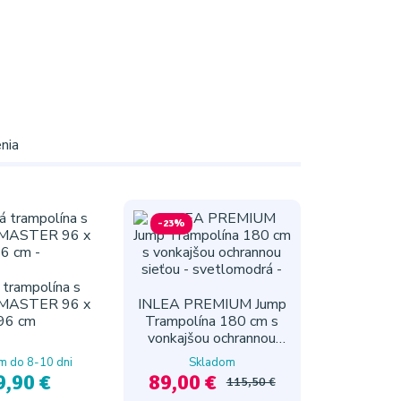
nia
-23%
trampolína s
MASTER 96 x
INLEA PREMIUM Jump
96 cm
Trampolína 180 cm s
vonkajšou ochrannou
sieťou - svetlomodrá
m do 8-10 dni
Skladom
9,90 €
89,00 €
115,50 €