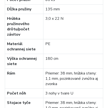
Dĺžka pružiny
135 mm
Hrúbka
3,0 x 22 N
pružinového
drôtu/počet
závitov
Materiál
PE
ochrannej siete
Výška ochrannej
180 cm
siete
Rám
Priemer: 38 mm, hrúbka steny:
1,1 mm, pozinkované zvnútra aj
zvonka
Počet nôh
3 nohy v tvare U
Stojace tyče
Priemer: 38 mm, hrúbka steny: