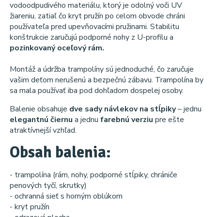
vodoodpudivého materiálu, ktorý je odolný voči UV
žiareniu, zatiaľ čo kryt pružín po celom obvode chráni
používateľa pred upevňovacími pružinami. Stabilitu
konštrukcie zaručujú podporné nohy z U-profilu a
pozinkovaný oceľový rám.
Montáž a údržba trampolíny sú jednoduché, čo zaručuje
vašim deťom nerušenú a bezpečnú zábavu. Trampolína by
sa mala používať iba pod dohľadom dospelej osoby.
Balenie obsahuje
dve sady návlekov na stĺpiky
– jednu
elegantnú čiernu
a jednu
farebnú verziu
pre ešte
atraktívnejší vzhľad.
Obsah balenia:
- trampolína (rám, nohy, podporné stĺpiky, chrániče
penových tyčí, skrutky)
- ochranná sieť s horným oblúkom
- kryt pružín