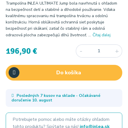
Trampolína INLEA ULTIMATE Jump bola navrhnutá s ohľadom
na bezpečnosť detí a stabilné a dlhodobé používanie. Vďaka
kvalitnému spracovaniu má trampolína trvácnu a odolnú
konštrukciu. Horná oblúkovitá ochranná sieť poskytuje
bezpečnosť pri skákaní, zatiaľ čo stabilný rám a odolná
odrazová plocha zabezpečujú dlhú životnosť. ...
Čítaj ďalej
196,90 €
Do košíka
Posledných 7 kusov na sklade - Očakávané
doručenie
10. august
Potrebujete pomoc alebo máte otázky ohľadom
tohto produktu? Spýtajte sa nás!
info@inlea.sk