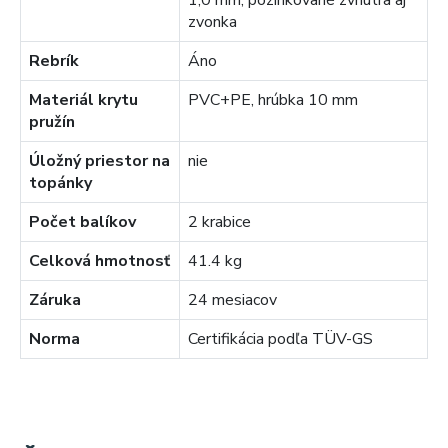
1,0 mm, pozinkované zvnútra aj
zvonka
Rebrík
Áno
Materiál krytu
PVC+PE, hrúbka 10 mm
pružín
Úložný priestor na
nie
topánky
Počet balíkov
2 krabice
Celková hmotnosť
41.4 kg
Záruka
24 mesiacov
Norma
Certifikácia podľa TÜV-GS