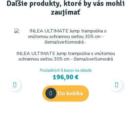
Ďaľšie produkty, ktoré by vás mohli
zaujímať
INLEA ULTIMATE Jump trampolína s vnútornou
ochrannou sieťou 305 cm - čierna/svetlomodrá
Posledných 6 kusov na sklade
196,90 €
Do košíka
IN