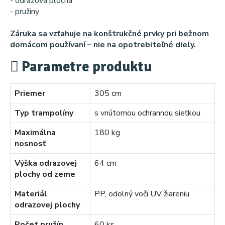
- odrazová plocha
- pružiny
Záruka sa vzťahuje na konštrukčné prvky pri bežnom
domácom používaní – nie na opotrebiteľné diely.
Parametre produktu
Priemer
305 cm
Typ trampolíny
s vnútornou ochrannou sieťkou
Maximálna
180 kg
nosnosť
Výška odrazovej
64 cm
plochy od zeme
Materiál
PP, odolný voči UV žiareniu
odrazovej plochy
Počet pružín
60 ks