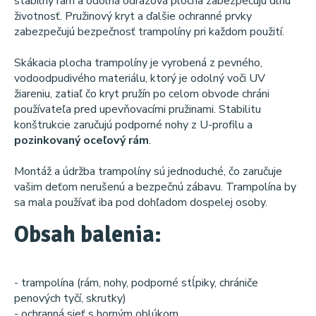
stabilný rám a odolná odrazová plocha zabezpečujú dlhú
životnosť. Pružinový kryt a ďalšie ochranné prvky
zabezpečujú bezpečnosť trampolíny pri každom použití.
Skákacia plocha trampolíny je vyrobená z pevného, ​​
vodoodpudivého materiálu, ktorý je odolný voči UV
žiareniu, zatiaľ čo kryt pružín po celom obvode chráni
používateľa pred upevňovacími pružinami. Stabilitu
konštrukcie zaručujú podporné nohy z U-profilu a
pozinkovaný oceľový rám
.
Montáž a údržba trampolíny sú jednoduché, čo zaručuje
vašim deťom nerušenú a bezpečnú zábavu. Trampolína by
sa mala používať iba pod dohľadom dospelej osoby.
Obsah balenia:
- trampolína (rám, nohy, podporné stĺpiky, chrániče
penových tyčí, skrutky)
- ochranná sieť s horným oblúkom