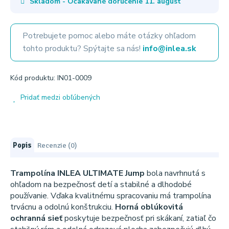
Skladom - Očakávané doručenie
11. august
Potrebujete pomoc alebo máte otázky ohľadom
tohto produktu? Spýtajte sa nás!
info@inlea.sk
Kód produktu: IN01-0009
Pridať medzi obľúbených
Popis
Recenzie (0)
Trampolína INLEA ULTIMATE Jump
bola navrhnutá s
ohľadom na bezpečnosť detí a stabilné a dlhodobé
používanie. Vďaka kvalitnému spracovaniu má trampolína
trvácnu a odolnú konštrukciu.
Horná oblúkovitá
ochranná sieť
poskytuje bezpečnosť pri skákaní, zatiaľ čo