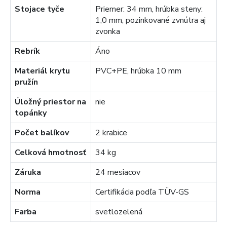
Stojace tyče
Priemer: 34 mm, hrúbka steny:
1,0 mm, pozinkované zvnútra aj
zvonka
Rebrík
Áno
Materiál krytu
PVC+PE, hrúbka 10 mm
pružín
Úložný priestor na
nie
topánky
Počet balíkov
2 krabice
Celková hmotnosť
34 kg
Záruka
24 mesiacov
Norma
Certifikácia podľa TÜV-GS
Farba
svetlozelená