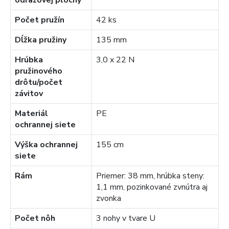
odrazovej plochy
Počet pružín
42 ks
Dĺžka pružiny
135 mm
Hrúbka
3,0 x 22 N
pružinového
drôtu/počet
závitov
Materiál
PE
ochrannej siete
Výška ochrannej
155 cm
siete
Rám
Priemer: 38 mm, hrúbka steny:
1,1 mm, pozinkované zvnútra aj
zvonka
Počet nôh
3 nohy v tvare U