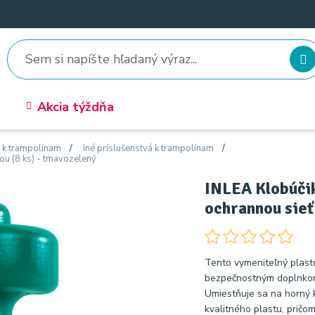
Akcia týždňa
o k trampolínam
Iné príslušenstvá k trampolínam
ou (8 ks) - tmavozelený
INLEA Klobúčik
ochrannou sieť
Tento vymeniteľný plasto
bezpečnostným doplnkom
Umiestňuje sa na horný 
kvalitného plastu, pri