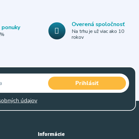
Overená spoločnosť
e ponuky
Na trhu je už viac ako 10
0%
rokov
Prihlásiť
sobných údajov
Informácie