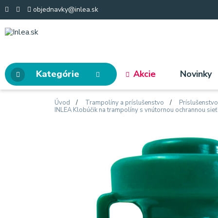
objednavky@inlea.sk
Kategórie
Akcie
Novinky
Úvod
Trampolíny a príslušenstvo
Príslušenstv
INLEA Klobúčik na trampolíny s vnútornou ochrannou sieť