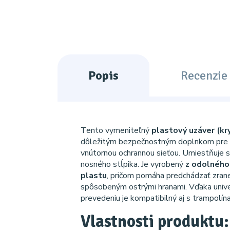
Popis
Recenzie 
Tento vymeniteľný
plastový uzáver (kry
dôležitým bezpečnostným doplnkom pre 
vnútornou ochrannou sieťou. Umiestňuje s
nosného stĺpika. Je vyrobený
z odolného
plastu
, pričom pomáha predchádzať zran
spôsobeným ostrými hranami. Vďaka univ
prevedeniu je kompatibilný aj s trampolín
Vlastnosti produktu: