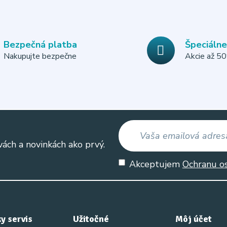
Bezpečná platba
Špeciáln
Nakupujte bezpečne
Akcie až 5
vách a novinkách ako prvý.
Akceptujem
Ochranu o
y servis
Užitočné
Môj účet