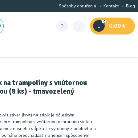
Spôsoby doručenia
Kontakt
Blog
0
0,00 €
 na trampolíny s vnútornou
ou (8 ks) - tmavozelený
vý uzáver (kryt) na stĺpik je dôležitým
 pre trampolíny s vnútornou ochrannou sieťou.
koniec nosného stĺpika. Je vyrobený z odolného a
čom pomáha predchádzať zraneniam spôsobeným