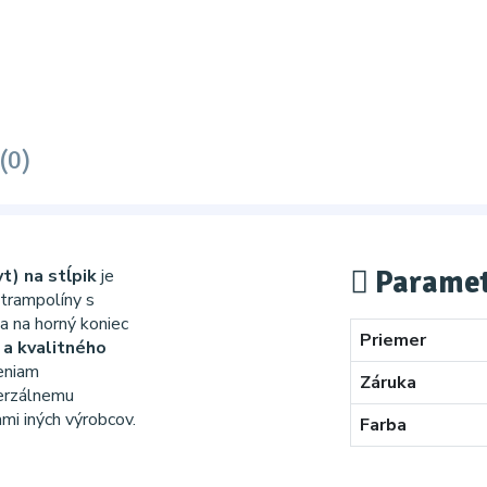
(0)
Paramet
t) na stĺpik
je
trampolíny s
a na horný koniec
Priemer
 a kvalitného
eniam
Záruka
erzálnemu
ami iných výrobcov.
Farba