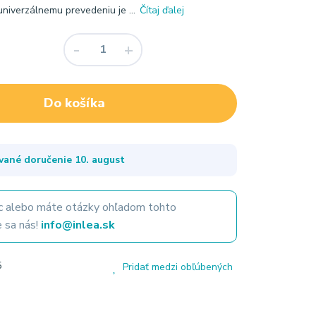
niverzálnemu prevedeniu je ...
Čítaj ďalej
Do košíka
vané doručenie
10. august
 alebo máte otázky ohľadom tohto
 sa nás!
info@inlea.sk
5
Pridať medzi obľúbených