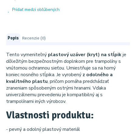
Pridať medzi obľúbených
Popis
Recenzie (0)
Tento vymeniteľný
plastový uzáver (kryt) na stĺpik
je
dôležitým bezpečnostným doplnkom pre trampolíny s
vnútornou ochrannou sieťou. Umiestňuje sa na horný
koniec nosného stĺpika. Je vyrobený
z odolného a
kvalitného plastu
, pričom pomáha predchádzať
zraneniam spôsobeným ostrými hranami. Vďaka
univerzálnemu prevedeniu je kompatibilný aj s
trampolínami iných výrobcov.
Vlastnosti produktu:
- pevný a odolný plastový materiál