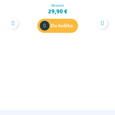
Skladom
29,90 €
Do košíka
GAR