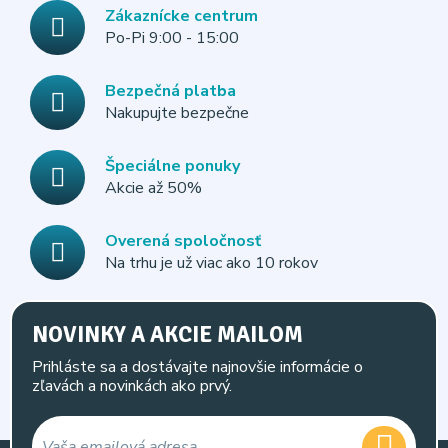
Zákaznícke centrum
Po-Pi 9:00 - 15:00
Bezpečná platba
Nakupujte bezpečne
Špeciálne ponuky
Akcie až 50%
Overená spoločnosť
Na trhu je už viac ako 10 rokov
NOVINKY A AKCIE MAILOM
Prihláste sa a dostávajte najnovšie informácie o
zľavách a novinkách ako prvý.