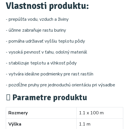
Vlastnosti produktu:
- prepúšťa vodu, vzduch a živiny
- účinne zabraňuje rastu buriny
- pomáha udržiavať vyššiu teplotu pôdy
- vysoká pevnosť v ťahu, odolný materiál
- stabilizuje teplotu a vlhkosť pôdy
- vytvára ideálne podmienky pre rast rastlín
- pozdĺžne pruhy pre jednoduchú orientáciu pri výsadbe
Parametre produktu
Rozmery
1.1 x 100 m
Výška
1.1 m