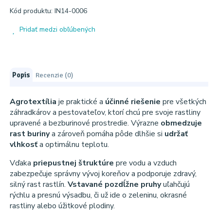
Kód produktu: IN14-0006
Pridať medzi obľúbených
Popis
Recenzie (0)
Agrotextília
je praktické a
účinné riešenie
pre všetkých
záhradkárov a pestovateľov, ktorí chcú pre svoje rastliny
upravené a bezburinové prostredie. Výrazne
obmedzuje
rast buriny
a zároveň pomáha pôde dlhšie si
udržať
vlhkosť
a optimálnu teplotu.
Vďaka
priepustnej štruktúre
pre vodu a vzduch
zabezpečuje správny vývoj koreňov a podporuje zdravý,
silný rast rastlín.
Vstavané pozdĺžne pruhy
uľahčujú
rýchlu a presnú výsadbu, či už ide o zeleninu, okrasné
rastliny alebo úžitkové plodiny.