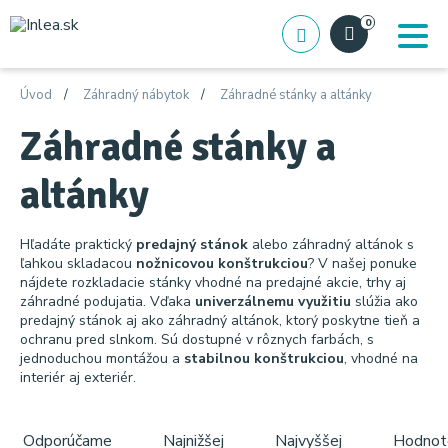
0
Úvod
Záhradný nábytok
Záhradné stánky a altánky
Záhradné stánky a
altánky
Hľadáte praktický
predajný stánok
alebo záhradný altánok s
ľahkou skladacou
nožnicovou konštrukciou
? V našej ponuke
nájdete rozkladacie stánky vhodné na predajné akcie, trhy aj
záhradné podujatia. Vďaka
univerzálnemu využitiu
slúžia ako
predajný stánok aj ako záhradný altánok, ktorý poskytne tieň a
ochranu pred slnkom. Sú dostupné v rôznych farbách, s
jednoduchou montážou a
stabilnou konštrukciou
, vhodné na
interiér aj exteriér.
Odporúčame
Najnižšej
Najvyššej
Hodnot