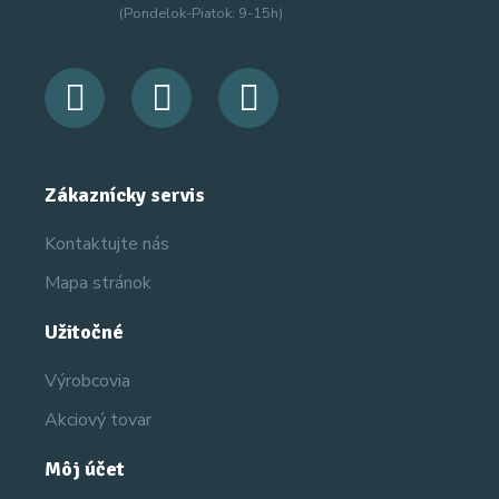
(Pondelok-Piatok: 9-15h)
Zákaznícky servis
Kontaktujte nás
Mapa stránok
Užitočné
Výrobcovia
Akciový tovar
Môj účet