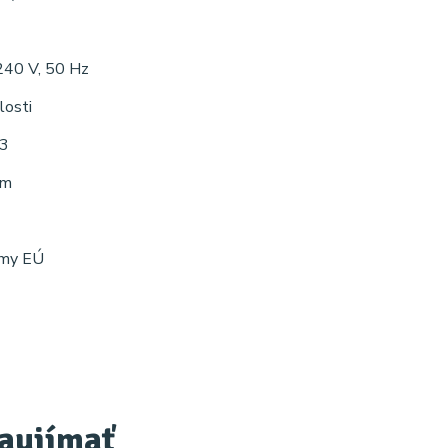
40 V, 50 Hz
losti
3
 m
rmy EÚ
zaujímať