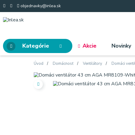
objednavky@inlea.sk
Kategórie
Akcie
Novinky
Úvod
Domácnosť
Ventilátory
Domáci venti