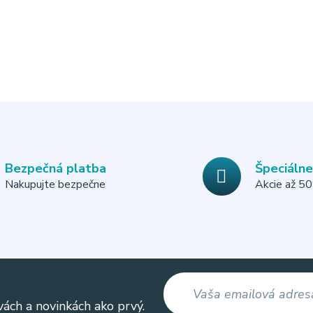
Bezpečná platba
Špeciáln
Nakupujte bezpečne
Akcie až 5
vách a novinkách ako prvý.