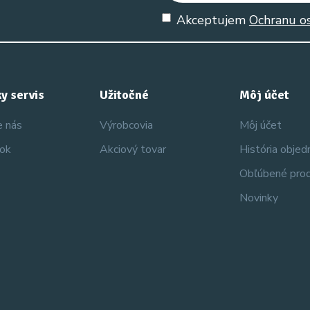
Akceptujem
Ochranu o
y servis
Užitočné
Môj účet
e nás
Výrobcovia
Môj účet
nok
Akciový tovar
História obje
Obľúbené pro
Novinky