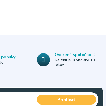
Overená spoločnosť
e ponuky
Na trhu je už viac ako 10
0%
rokov
Prihlásiť