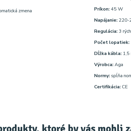
Príkon:
45 W
tomatická zmena
Napájanie:
220-2
Regulácia:
3 rých
Počet lopatiek:
Dĺžka kábla:
1,5
Výrobca:
Aga
Normy:
spĺňa no
Certifikácia:
CE
produkty, ktoré by vás mohli 