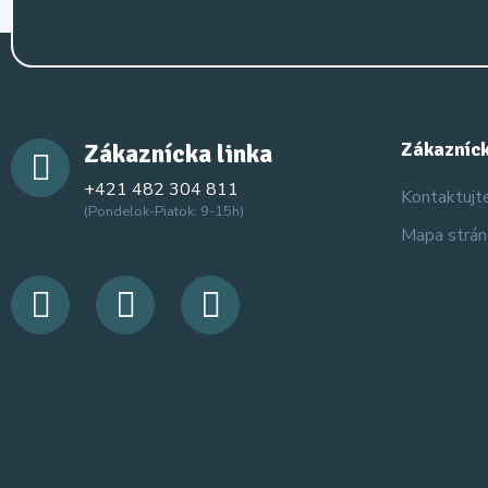
Zákaznícka linka
Zákazníck
+421 482 304 811
Kontaktujt
(Pondelok-Piatok: 9-15h)
Mapa strá