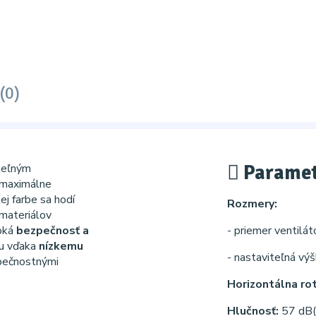
(0)
Paramet
teľným
 maximálne
ej farbe sa hodí
Rozmery:
 materiálov
soká
bezpečnosť a
- priemer ventilát
iu vďaka
nízkemu
- nastaviteľná vý
pečnostnými
Horizontálna rot
Hlučnosť:
57 dB(