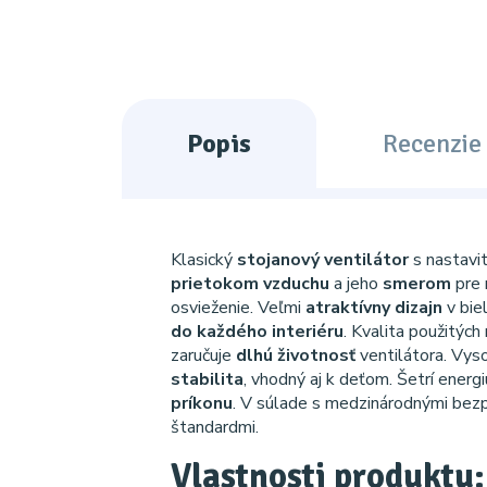
Popis
Recenzie 
Klasický
stojanový ventilátor
s nastavi
prietokom vzduchu
a jeho
smerom
pre
osvieženie. Veľmi
atraktívny dizajn
v biel
do každého interiéru
. Kvalita použitých
zaručuje
dlhú životnosť
ventilátora. Vy
stabilita
, vhodný aj k deťom. Šetrí energ
príkonu
. V súlade s medzinárodnými bez
štandardmi.
Vlastnosti produktu: