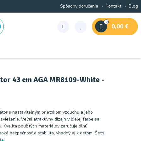
Spôsoby doručenia
Kontakt
Blog
0
0,00 €
átor 43 cm AGA MR8109-White -
látor s nastaviteľným prietokom vzduchu a jeho
ieženie. Veľmi atraktívny dizajn v bielej farbe sa
u. Kvalita použitých materiálov zaručuje dlhú
soká bezpečnosť a stabilita, vhodný aj k deťom. Šetrí
lej