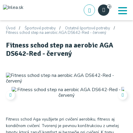
0
Úvod
Športové potreby
Ostatné športové potreby
Fitness schod step na aerobic AGA DS642-Red - červený
Fitness schod step na aerobic AGA
DS642-Red - červený
Fitness schod Aga využijete pri cvičení aerobiku, fitness aj
kondičnom cvičení. Tvorený je pevnou konštrukciou z umelej
hmoty, ktorá zaručí komfort aj bezpečie pri cvičení. K tomu