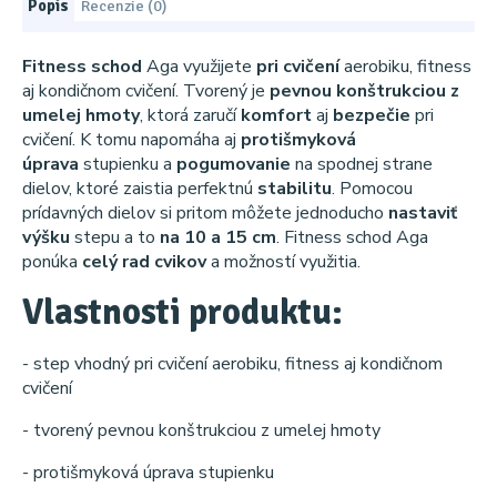
Popis
Recenzie (0)
Fitness schod
Aga využijete
pri cvičení
aerobiku, fitness
aj kondičnom cvičení. Tvorený je
pevnou konštrukciou z
umelej hmoty
, ktorá zaručí
komfort
aj
bezpečie
pri
cvičení. K tomu napomáha aj
protišmyková
úprava
stupienku a
pogumovanie
na spodnej strane
dielov, ktoré zaistia perfektnú
stabilitu
. Pomocou
prídavných dielov si pritom môžete jednoducho
nastaviť
výšku
stepu a to
na 10 a 15 cm
. Fitness schod Aga
ponúka
celý rad
cvikov
a možností využitia.
Vlastnosti produktu:
- step vhodný pri cvičení aerobiku, fitness aj kondičnom
cvičení
- tvorený pevnou konštrukciou z umelej hmoty
- protišmyková úprava stupienku