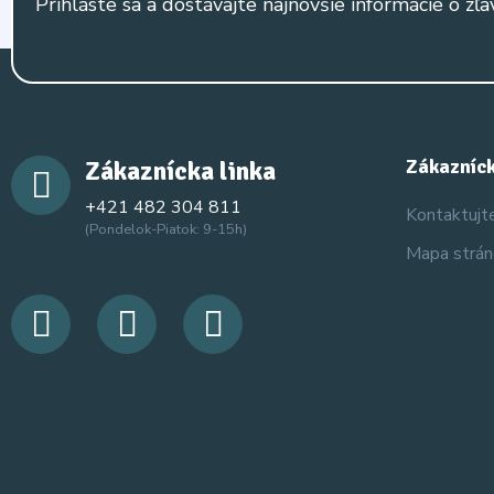
Prihláste sa a dostávajte najnovšie informácie o zľa
Zákaznícka linka
Zákazníck
+421 482 304 811
Kontaktujt
(Pondelok-Piatok: 9-15h)
Mapa strá