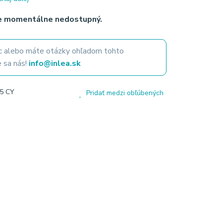
je momentálne nedostupný.
 alebo máte otázky ohľadom tohto
 sa nás!
info@inlea.sk
95 CY
Pridať medzi obľúbených