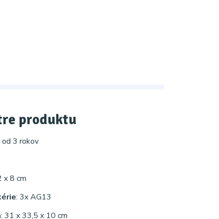
re produktu
: od 3 rokov
2 x 8 cm
térie
: 3x AG13
a
: 31 x 33,5 x 10 cm