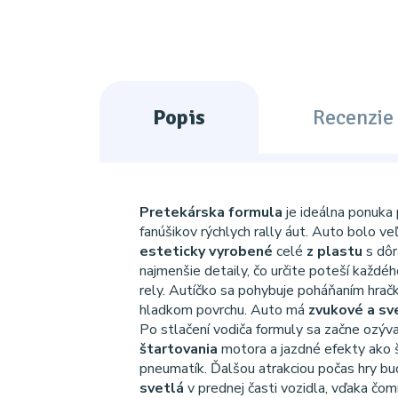
Popis
Recenzie 
Pretekárska formula
je ideálna ponuka
fanúšikov rýchlych rally áut. Auto bolo v
esteticky vyrobené
celé
z plastu
s dô
najmenšie detaily, čo určite poteší každé
rely. Autíčko sa pohybuje poháňaním hrač
hladkom povrchu. Auto má
zvukové a sv
Po stlačení vodiča formuly sa začne ozýv
štartovania
motora a jazdné efekty ako š
pneumatík. Ďalšou atrakciou počas hry b
svetlá
v prednej časti vozidla, vďaka čo