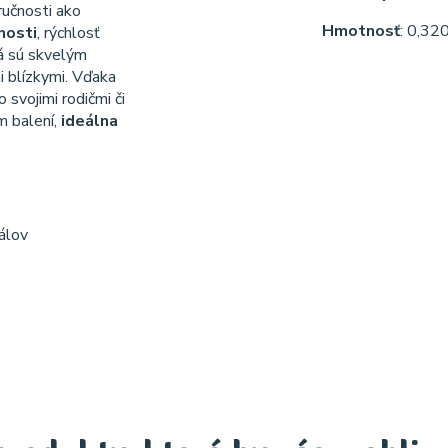
zručnosti ako
Hmotnosť
: 0,32
nosti
, rýchlosť
lá sú skvelým
i blízkymi. Vďaka
 svojimi rodičmi či
m balení,
ideálna
álov