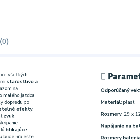
(0)
Paramet
 pre všetkých
eľmi
starostlivo a
razom na
Odporúčaný vek
ho malého jazdca
ky dopredu po
Materiál
: plast
etelné efekty
.
Rozmery
: 29 x 1
ať
zvuk
krípanie
Napájanie na ba
udú
blikajúce
mu bude hra ešte
Rozmery baleni