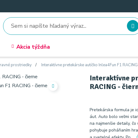
Akcia týždňa
ravné prostriedky
Interaktívne pretekárske autíčko Inlea4Fun F1 RACING 
Interaktívne p
RACING - čier
Pretekárska formula je i
áut. Auto bolo veľmi sta
na najmenšie detaily, čo
pohybuje poháňaním hra
a svetelné efekty. Po ...