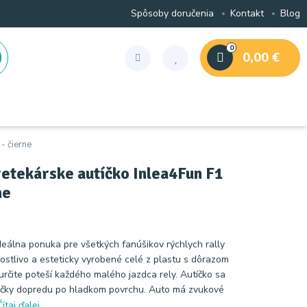
Spôsoby doručenia
Kontakt
Blog
0
0,00 €
- čierne
retekárske autíčko Inlea4Fun F1
ne
deálna ponuka pre všetkých fanúšikov rýchlych rally
rostlivo a esteticky vyrobené celé z plastu s dôrazom
 určite poteší každého malého jazdca rely. Autíčko sa
čky dopredu po hladkom povrchu. Auto má zvukové
Čítaj ďalej