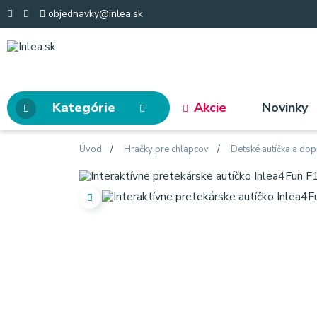
objednavky@inlea.sk
Kategórie
Akcie
Novinky
Úvod
Hračky pre chlapcov
Detské autíčka a dop