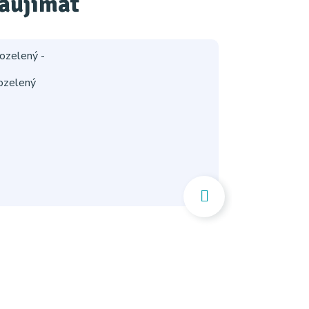
zaujímať
ozelený