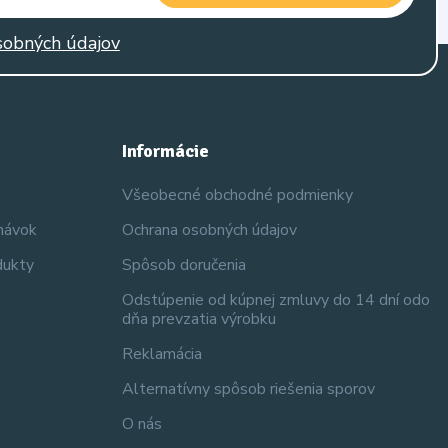
sobných údajov
Informácie
Všeobecné obchodné podmienky
dnávok
Ochrana osobných údajov
dukty
Spôsob doručenia
Odstúpenie od kúpnej zmluvy do 14 dní odo
dňa prevzatia výrobku
Reklamácia
Alternatívny spôsob riešenia sporov
O nás