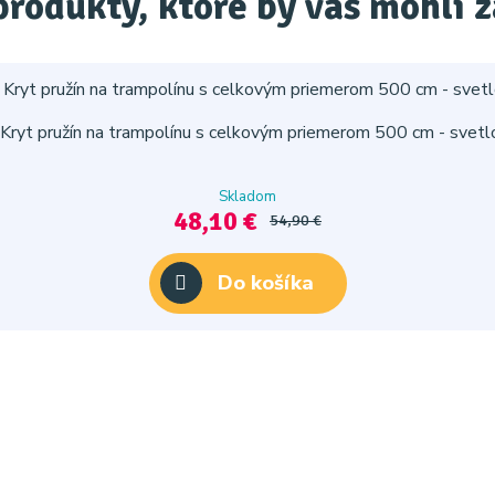
produkty, ktoré by vás mohli 
Kryt pružín na trampolínu s celkovým priemerom 500 cm - svetl
Skladom
48,10 €
54,90 €
Do košíka