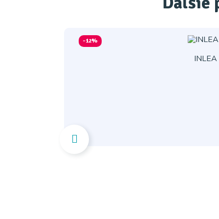
Ďaľšie 
-12%
INLEA 