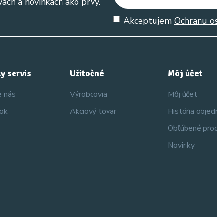
vách a novinkách ako prvý.
Akceptujem
Ochranu o
y servis
Užitočné
Môj účet
e nás
Výrobcovia
Môj účet
nok
Akciový tovar
História obje
Obľúbené pro
Novinky