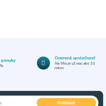
Overená spoločnosť
e ponuky
Na trhu je už viac ako 10
0%
rokov
Prihlásiť