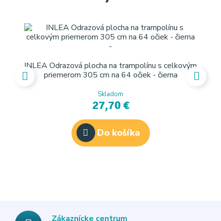
INLEA Odrazová plocha na trampolínu s celkovým
INL
priemerom 305 cm na 64 očiek - čierna
Skladom
27,70 €
Do košíka
Zákaznícke centrum