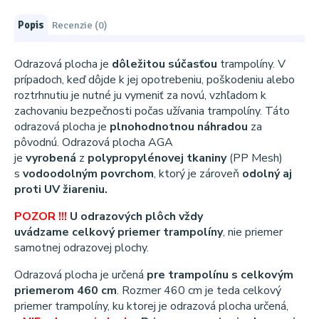
Popis
Recenzie (0)
Odrazová plocha je
dôležitou súčasťou
trampolíny. V
prípadoch, keď dôjde k jej opotrebeniu, poškodeniu alebo
roztrhnutiu je nutné ju vymeniť za novú, vzhľadom k
zachovaniu bezpečnosti počas užívania trampolíny. Táto
odrazová plocha je
plnohodnotnou náhradou
za
pôvodnú. Odrazová plocha AGA
je
vyrobená
z
polypropylénovej tkaniny
(PP Mesh)
s
vodoodolným povrchom
, ktorý je zároveň
odolný aj
proti UV žiareniu.
POZOR !!!
U
odrazových plôch vždy
uvádzame
celkový priemer trampolíny
, nie priemer
samotnej odrazovej plochy.
Odrazová plocha je určená
pre trampolínu s celkovým
priemerom 460 cm
. Rozmer 460 cm je teda celkový
priemer trampolíny, ku ktorej je odrazová plocha určená,