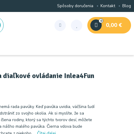
Spôsoby doručenia
Kontakt
Blog
0
0,00 €
a diaľkové ovládanie Inlea4Fun
 nemá rada pavúky. Keď pavúka uvidia, väčšina ľudí
dstrániť zo svojho okolia. Ak si myslíte, že sa
člena rodiny, ktorý sa týchto tvorov desí, môžete
na nášho malého pavúka. Čierna vdova bude
hcete z niekoho ...
Čítaj ďalej