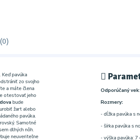
(0)
Paramet
y. Keď pavúka
 odstrániť zo svojho
íte a máte člena
Odporúčaný vek
te otestovať jeho
vdova
bude
Rozmery:
urobiť žart alebo
- dĺžka pavúka s 
ládaného pavúka.
brovský. Samotné
- šírka pavúka s 
sem dlhých nôh.
buje neuveriteľne
- výška pavúka: 7