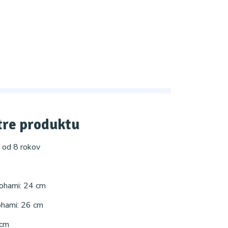
re produktu
: od 8 rokov
nohami: 24 cm
nohami: 26 cm
 cm