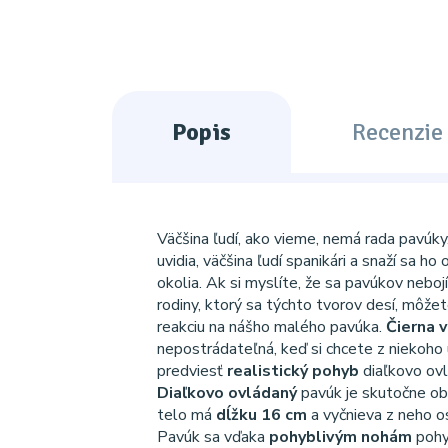
Popis
Recenzie 
Väčšina ľudí, ako vieme, nemá rada pavúk
uvidia, väčšina ľudí spanikári a snaží sa ho
okolia. Ak si myslíte, že sa pavúkov neboj
rodiny, ktorý sa týchto tvorov desí, môže
reakciu na nášho malého pavúka.
Čierna 
nepostrádateľná, keď si chcete z niekoho 
predviesť
realistický pohyb
diaľkovo ov
Diaľkovo ovládaný
pavúk je skutočne o
telo má
dĺžku 16 cm
a vyčnieva z neho o
Pavúk sa vďaka
pohyblivým nohám
pohy