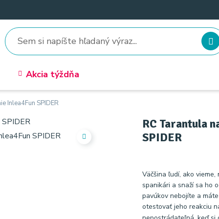
Akcia týždňa
nie Inlea4Fun SPIDER
RC Tarantula n
SPIDER
Väčšina ľudí, ako vieme,
spanikári a snaží sa ho o
pavúkov nebojíte a máte 
otestovať jeho reakciu 
nepostrádateľná, keď si c