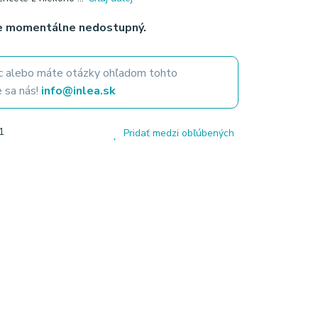
je momentálne nedostupný.
 alebo máte otázky ohľadom tohto
 sa nás!
info@inlea.sk
1
Pridať medzi obľúbených