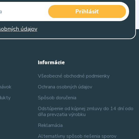
Prihlásiť
sobných údajov
Informácie
Všeobecné obchodné podmienky
dnávok
Ochrana osobných údajov
dukty
Spôsob doručenia
Odstúpenie od kúpnej zmluvy do 14 dní odo
dňa prevzatia výrobku
Reklamácia
Alternatívny spôsob riešenia sporov