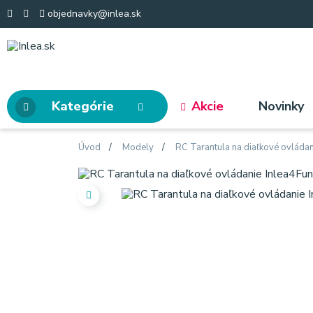
objednavky@inlea.sk
Kategórie
Akcie
Novinky
Úvod
Modely
RC Tarantula na diaľkové ovláda