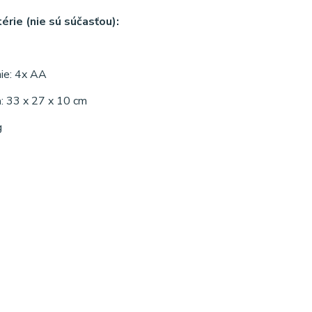
érie (nie sú súčasťou):
nie: 4x AA
a
: 33 x 27 x 10 cm
g