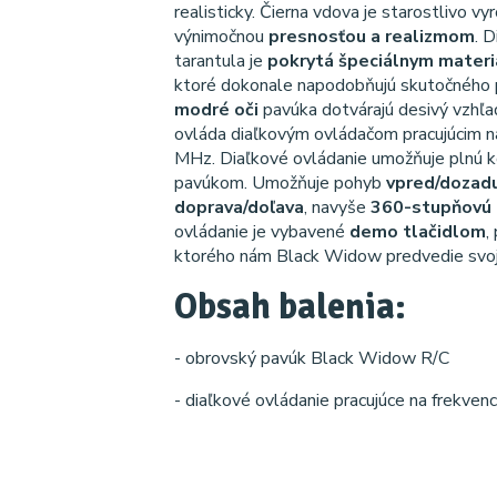
realisticky. Čierna vdova je starostlivo vy
výnimočnou
presnosťou a realizmom
. 
tarantula je
pokrytá špeciálnym materi
ktoré dokonale napodobňujú skutočného
modré oči
pavúka dotvárajú desivý vzhľa
ovláda diaľkovým ovládačom pracujúcim na
MHz. Diaľkové ovládanie umožňuje plnú k
pavúkom. Umožňuje pohyb
vpred/dozadu
doprava/doľava
, navyše
360-stupňovú 
ovládanie je vybavené
demo tlačidlom
,
ktorého nám Black Widow predvedie svoj
Obsah balenia:
- obrovský pavúk Black Widow R/C
- diaľkové ovládanie pracujúce na frekven