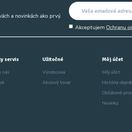
vách a novinkách ako prvý.
Akceptujem
Ochranu o
y servis
Užitočné
Môj účet
e nás
Výrobcovia
Môj účet
nok
Akciový tovar
História obje
Obľúbené pro
Novinky