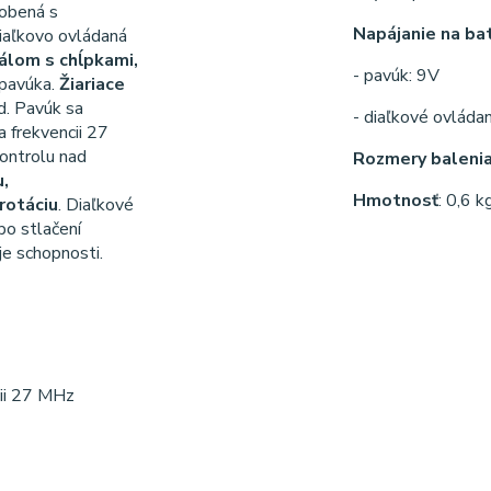
robená s
Napájanie na bat
Diaľkovo ovládaná
álom s chĺpkami,
- pavúk: 9V
 pavúka.
Žiariace
d. Pavúk sa
- diaľkové ovláda
 frekvencii 27
ontrolu nad
Rozmery baleni
,
Hmotnosť
: 0,6 k
rotáciu
. Diaľkové
 po stlačení
e schopnosti.
cii 27 MHz