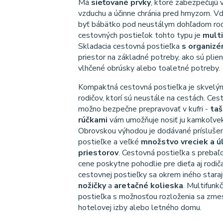
Má
sieťované prvky
, ktoré zabezpečujú 
vzduchu a účinne chránia pred hmyzom. 
byť bábätko pod neustálym dohľadom rod
cestovných postieľok tohto typu je
mult
Skladacia cestovná postieľka
s organiz
priestor na základné potreby, ako sú plien
vlhčené obrúsky alebo toaletné potreby.
Kompaktná cestovná postieľka je skvel
rodičov, ktorí sú neustále na cestách. Ce
možno bezpečne prepravovať v kufri -
taš
rúčkami
vám umožňuje nosiť ju kamkoľvek
Obrovskou výhodou je dodávané príslušen
postieľke a veľké
množstvo vreciek a ú
priestorov
. Cestovná postieľka s preba
cene poskytne pohodlie pre dieťa aj rodi
cestovnej postieľky sa okrem iného stara
nožičky
a
aretačné kolieska
. Multifunk
postieľka s možnosťou rozloženia sa zmes
hotelovej izby alebo letného domu.