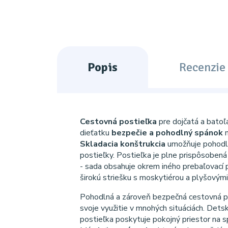
Popis
Recenzie 
Cestovná postieľka
pre dojčatá a batoľ
dieťatku
bezpečie a pohodlný spánok
m
Skladacia konštrukcia
umožňuje pohodl
postieľky. Postieľka je plne prispôsoben
- sada obsahuje okrem iného prebaľovací p
širokú striešku s moskytiérou a plyšovým
Pohodlná a zároveň bezpečná cestovná p
svoje využitie v mnohých situáciách. Dets
postieľka poskytuje pokojný priestor na s