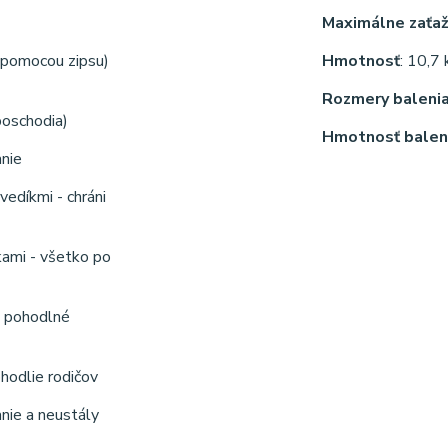
Maximálne zaťaž
 (pomocou zipsu)
Hmotnosť
: 10,7 
Rozmery baleni
poschodia)
Hmotnosť balen
anie
edíkmi - chráni
dkami - všetko po
 - pohodlné
ohodlie rodičov
anie a neustály