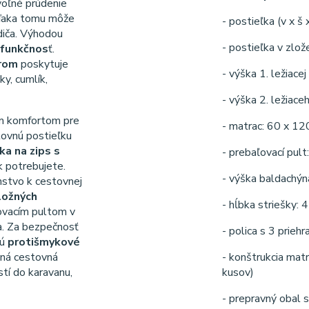
voľné prúdenie
Vďaka tomu môže
- postieľka (v x š
iča. Výhodou
- postieľka v zlo
ifunkčnos
ť.
érom
poskytuje
- výška 1. ležiace
ky, cumlík,
- výška 2. ležiac
ým komfortom pre
- matrac: 60 x 12
stovnú postieľku
ka na zips s
- prebaľovací pult
 potrebujete.
- výška baldachýn
stvo k cestovnej
ložných
- hĺbka striešky: 
ľovacím pultom v
ča. Za bezpečnosť
- polica s 3 prieh
jú
protišmykové
čná cestovná
- konštrukcia mat
tí do karavanu,
kusov)
- prepravný obal 