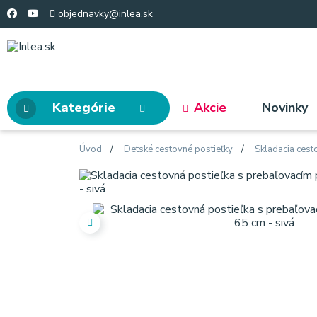
objednavky@inlea.sk
Kategórie
Akcie
Novinky
Úvod
Detské cestovné postieľky
Skladacia cest