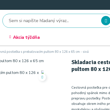
Akcia týždňa
ovná postieľka s prebaľovacím pultom 80 x 126 x 65 cm - sivá
Skladacia cest
pultom 80 x 126
Cestovná postieľka pre d
pohodlný spánok mimo d
prepravu postieľky. Post
obsahuje okrem iného pre
moskytiérou a plyšovými 