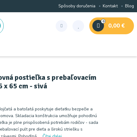
Spôsoby doručenia
Kontakt
Blog
0
0,00 €
ovná postieľka s prebaľovacím
 x 65 cm - sivá
ojčatá a batoľatá poskytuje dieťatku bezpečie a
omova. Skladacia konštrukcia umožňuje pohodlnú
ieľka je plne prispôsobená potrebám rodičov - sada
baľovací pult pre dieťa a širokú striešku s
závesmi. Pohodlná ...
Čítaj ďalej