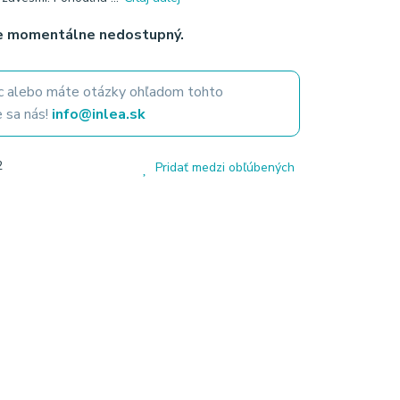
je momentálne nedostupný.
 alebo máte otázky ohľadom tohto
 sa nás!
info@inlea.sk
2
Pridať medzi obľúbených