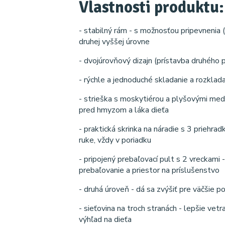
Vlastnosti produktu:
- stabilný rám - s možnosťou pripevnenia
druhej vyššej úrovne
- dvojúrovňový dizajn (prístavba druhého 
- rýchle a jednoduché skladanie a rozklad
- strieška s moskytiérou a plyšovými medv
pred hmyzom a láka dieťa
- praktická skrinka na náradie s 3 priehra
ruke, vždy v poriadku
- pripojený prebaľovací pult s 2 vreckami
prebaľovanie a priestor na príslušenstvo
- druhá úroveň - dá sa zvýšiť pre väčšie p
- sieťovina na troch stranách - lepšie vetr
výhľad na dieťa