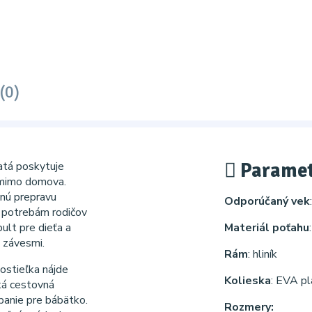
(0)
Paramet
atá poskytuje
imo domova.
nú prepravu
Odporúčaný vek
á potrebám rodičov
ult pre dieťa a
Materiál poťahu
i závesmi.
Rám
: hliník
ostieľka nájde
Kolieska
: EVA pl
ká cestovná
panie pre bábätko.
Rozmery: