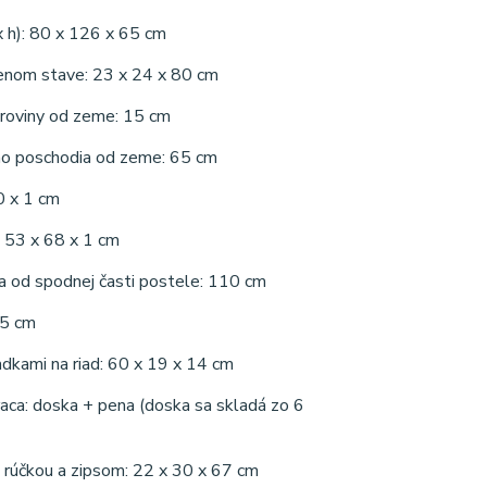
 x h): 80 x 126 x 65 cm
ženom stave: 23 x 24 x 80 cm
j roviny od zeme: 15 cm
eho poschodia od zeme: 65 cm
0 x 1 cm
: 53 x 68 x 1 cm
a od spodnej časti postele: 110 cm
45 cm
radkami na riad: 60 x 19 x 14 cm
raca: doska + pena (doska sa skladá zo 6
s rúčkou a zipsom: 22 x 30 x 67 cm