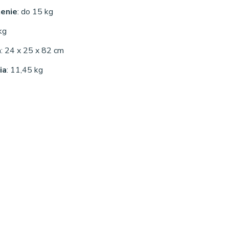
enie
: do 15 kg
kg
a
: 24 x 25 x 82 cm
ia
: 11,45 kg