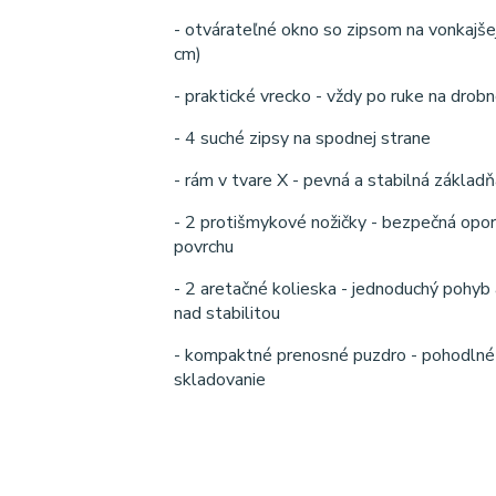
- otvárateľné okno so zipsom na vonkajše
cm)
- praktické vrecko - vždy po ruke na drob
- 4 suché zipsy na spodnej strane
- rám v tvare X - pevná a stabilná základ
- 2 protišmykové nožičky - bezpečná opo
povrchu
- 2 aretačné kolieska - jednoduchý pohyb 
nad stabilitou
- kompaktné prenosné puzdro - pohodlné
skladovanie