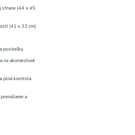
j strane (44 x 45
nosti (41 x 33 cm)
ňa postieľky
ra na akomkoľvek
a plná kontrola
 prenášanie a