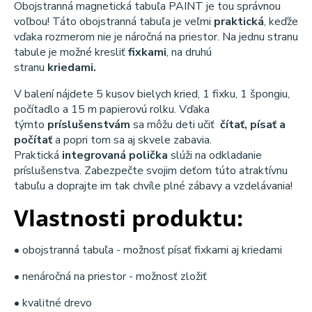
Obojstranná magnetická tabuľa PAINT je tou správnou
voľbou! Táto obojstranná tabuľa je veľmi
praktická
, keďže
vďaka rozmerom nie je náročná na priestor. Na jednu stranu
tabule je možné kresliť
fixkami
, na druhú
stranu
kriedami.
V balení nájdete 5 kusov bielych kried, 1 fixku, 1 špongiu,
počítadlo a 15 m papierovú rolku. Vďaka
týmto
príslušenstvám
sa môžu deti učiť
čítať, písať a
počítať
a popri tom sa aj skvele zabavia.
Praktická
integrovaná polička
slúži na odkladanie
príslušenstva. Zabezpečte svojim deťom túto atraktívnu
tabuľu a doprajte im tak chvíle plné zábavy a vzdelávania!
Vlastnosti produktu:
• obojstranná tabuľa - možnosť písať fixkami aj kriedami
• nenáročná na priestor - možnosť zložiť
• kvalitné drevo