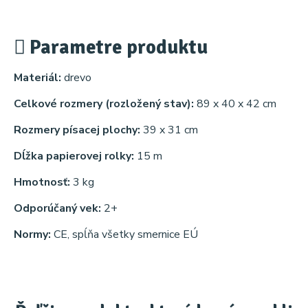
Parametre produktu
Materiál:
drevo
Celkové rozmery (rozložený stav):
89 x 40 x 42 cm
Rozmery písacej plochy:
39 x 31 cm
Dĺžka papierovej rolky:
15 m
Hmotnosť:
3 kg
Odporúčaný vek:
2+
Normy:
CE, spĺňa všetky smernice EÚ