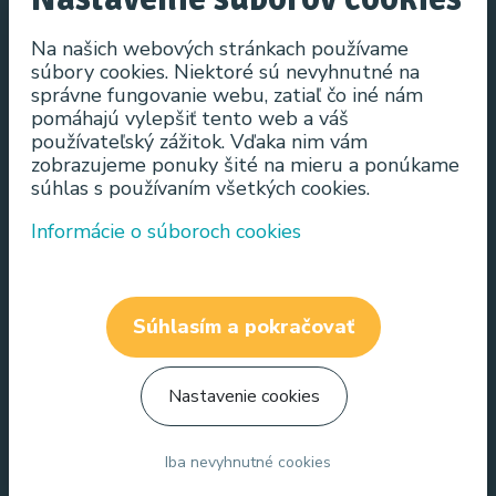
Obľúbené produkty
Na našich webových stránkach používame
súbory cookies. Niektoré sú nevyhnutné na
Novinky
správne fungovanie webu, zatiaľ čo iné nám
pomáhajú vylepšiť tento web a váš
Informácie
používateľský zážitok. Vďaka nim vám
zobrazujeme ponuky šité na mieru a ponúkame
Všeobecné obchodné podmienky
súhlas s používaním všetkých cookies.
Ochrana osobných údajov
Informácie o súboroch cookies
Spôsob doručenia
Odstúpenie od kúpnej zmluvy do 14 dní odo dňa
prevzatia výrobku
Súhlasím a pokračovať
Reklamácia
Alternatívny spôsob riešenia sporov
Nastavenie cookies
O nás
Iba nevyhnutné cookies