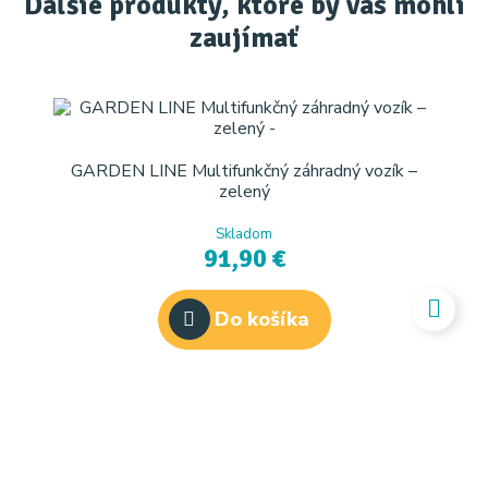
Ďaľšie produkty, ktoré by vás mohli
zaujímať
GARDEN LINE Multifunkčný záhradný vozík –
zelený
Skladom
91,90 €
Do košíka
U