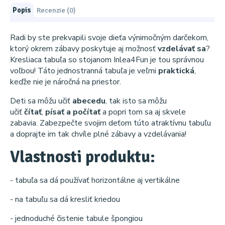
Popis
Recenzie (0)
Radi by ste prekvapili svoje dieťa výnimočným darčekom,
ktorý okrem zábavy poskytuje aj možnosť
vzdelávať sa
?
Kresliaca tabuľa so stojanom Inlea4Fun je tou správnou
voľbou! Táto jednostranná tabuľa je veľmi
praktická
,
keďže nie je náročná na priestor.
Deti sa môžu učiť
abecedu
, tak isto sa môžu
učiť
čítať
,
písať a počítať
a popri tom sa aj skvele
zabavia. Zabezpečte svojim deťom túto atraktívnu tabuľu
a doprajte im tak chvíle plné zábavy a vzdelávania!
Vlastnosti produktu:
- tabuľa sa dá používať horizontálne aj vertikálne
- na tabuľu sa dá kresliť kriedou
- jednoduché čistenie tabule špongiou