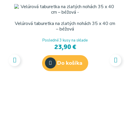
Velúrová taburetka na zlatých nohách 35 x 40 cm
– béžová
Posledné 3 kusy na sklade
23,90 €
Do košíka
I