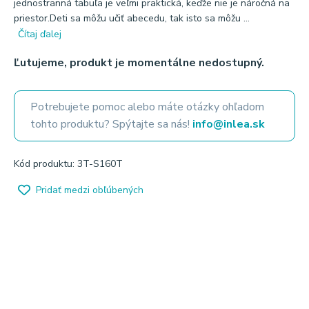
jednostranná tabuľa je veľmi praktická, keďže nie je náročná na
priestor.Deti sa môžu učiť abecedu, tak isto sa môžu ...
Čítaj ďalej
Ľutujeme, produkt je momentálne nedostupný.
Potrebujete pomoc alebo máte otázky ohľadom
tohto produktu? Spýtajte sa nás!
info@inlea.sk
Kód produktu: 3T-S160T
Pridať medzi obľúbených