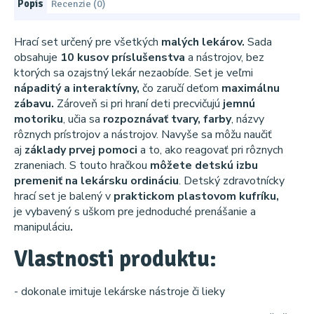
Popis
Recenzie (0)
Hrací set určený pre všetkých
malých lekárov.
Sada
obsahuje
10 kusov príslušenstva
a nástrojov, bez
ktorých sa ozajstný lekár nezaobíde. Set je veľmi
nápaditý a interaktívny,
čo zaručí deťom
maximálnu
zábavu.
Zároveň si pri hraní deti precvičujú
jemnú
motoriku
, učia sa
rozpoznávať tvary, farby
, názvy
rôznych prístrojov a nástrojov. Navyše sa môžu naučiť
aj
základy prvej pomoci
a to, ako reagovať pri rôznych
zraneniach. S touto hračkou
môžete detskú izbu
premeniť na lekársku ordináciu
. Detský zdravotnícky
hrací set je balený v
praktickom plastovom kufríku,
je vybavený s uškom pre jednoduché prenášanie a
manipuláciu
.
Vlastnosti produktu:
- dokonale imituje lekárske nástroje či lieky