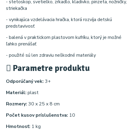
- stetoskop, svetielko, zrkadlo, kladivko, pinzeta, nožničky,
striekačka
- vynikajúca vzdelávacia hračka, ktorá rozvíja detskú
predstavivosť
- balená v praktickom plastovom kufríku, ktorý je možné
ľahko prenášať
- použité sú len zdraviu neškodné materiály
Parametre produktu
Odporúčaný vek:
3+
Materiál:
plast
Rozmery:
30 x 25 x 8 cm
Počet kusov príslušenstva:
10
Hmotnosť:
1 kg