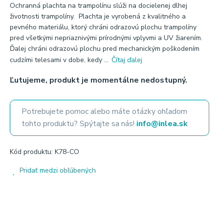
Ochranná plachta na trampolínu slúži na docielenej dlhej
životnosti trampolíny. Plachta je vyrobená z kvalitného a
pevného materiálu, ktorý chráni odrazovú plochu trampolíny
pred všetkými nepriaznivými prírodnými vplyvmi a UV žiarením.
Ďalej chráni odrazovú plochu pred mechanickým poškodením
cudzími telesami v dobe, kedy ...
Čítaj ďalej
Ľutujeme, produkt je momentálne nedostupný.
Potrebujete pomoc alebo máte otázky ohľadom
tohto produktu? Spýtajte sa nás!
info@inlea.sk
Kód produktu: K78-CO
Pridať medzi obľúbených