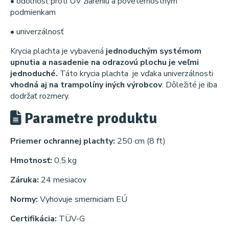
• odolnosť proti UV žiareniu a poveternostným
podmienkam
• univerzálnosť
Krycia plachta je vybavená
jednoduchým systémom
upnutia a nasadenie na odrazovú plochu je veľmi
jednoduché.
Táto krycia plachta je vďaka univerzálnosti
vhodná aj na trampolíny iných výrobcov
. Dôležité je iba
dodržať rozmery.
Parametre produktu
Priemer ochrannej plachty:
250 cm (8 ft)
Hmotnosť:
0,5 kg
Záruka:
24 mesiacov
Normy:
Vyhovuje smerniciam EÚ
Certifikácia:
TÜV-G