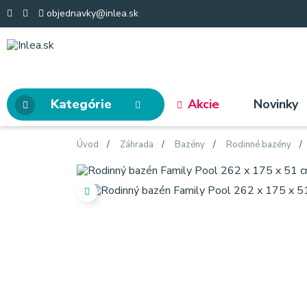
objednavky@inlea.sk
Kategórie
Akcie
Novinky
Úvod
Záhrada
Bazény
Rodinné bazény