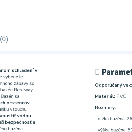
(0)
Paramet
mnom schladení v
ne vyberiete
e mnoho zábavy so
Odporúčaný vek
ý bazén Bestway
.
Bazén sa
Materiál:
PVC
ích prstencov
,
Rozmery:
niku vzduchu.
apustiť vodou
.
- dĺžka bazéna: 
učí
bezpečnosť a
ého bazéna
- výška bazéna: 5