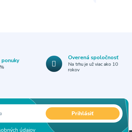
Overená spoločnosť
e ponuky
Na trhu je už viac ako 10
0%
rokov
Prihlásiť
sobných údajov