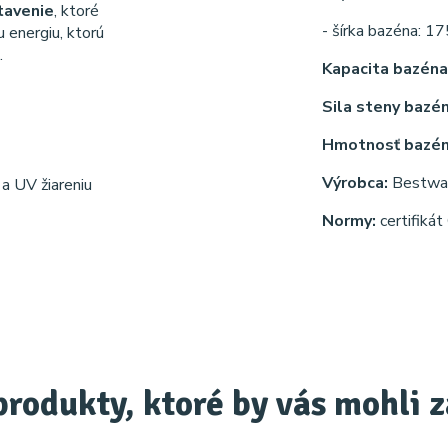
tavenie
, ktoré
- šírka bazéna: 1
u energiu, ktorú
.
Kapacita bazéna
Sila steny bazé
Hmotnosť bazé
Výrobca:
Bestwa
a UV žiareniu
Normy:
certifiká
produkty, ktoré by vás mohli 