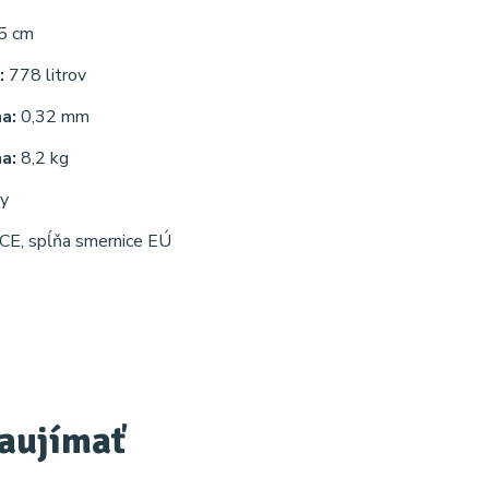
75 cm
:
778 litrov
na:
0,32 mm
na:
8,2 kg
y
t CE, spĺňa smernice EÚ
zaujímať