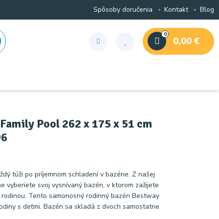
Spôsoby doručenia
Kontakt
Blog
0
0,00 €
Family Pool 262 x 175 x 51 cm
06
ždý túži po príjemnom schladení v bazéne. Z našej
ne vyberiete svoj vysnívaný bazén, v ktorom zažijete
 rodinou. Tento samonosný rodinný bazén Bestway
rodiny s deťmi. Bazén sa skladá z dvoch samostatne