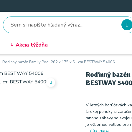
Akcia týždňa
Rodinný bazén Family Pool 262 x 175 x 51 cm BESTWAY 54006
Rodinný bazén 
BESTWAY 540
V letných horúčavách ka
širokej ponuky si zaruče
mnoho zábavy so svojou
je výbornou voľbou pre 
...
Čítaj ďalej