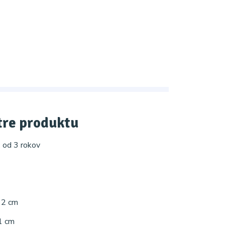
re produktu
:
od 3 rokov
262 cm
1 cm