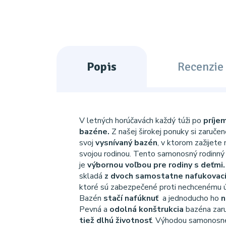
Popis
Recenzie 
V letných horúčavách každý túži po
príje
bazéne.
Z našej širokej ponuky si zaruče
svoj
vysnívaný bazén
, v ktorom zažijet
svojou rodinou. Tento samonosný rodinn
je
výbornou voľbou pre rodiny s deťmi
skladá
z dvoch samostatne nafukovac
ktoré sú zabezpečené proti nechcenému ú
Bazén
stačí nafúknuť
a jednoducho ho
n
Pevná a
odolná konštrukcia
bazéna zar
tiež dlhú životnosť
. Výhodou samonosn