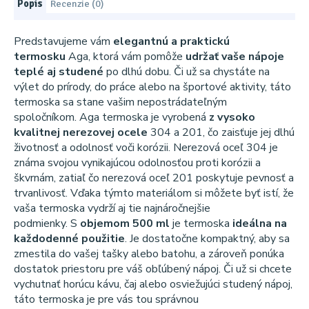
Popis
Recenzie (0)
Predstavujeme vám
elegantnú a praktickú
termosku
Aga, ktorá vám pomôže
udržať vaše nápoje
teplé aj studené
po dlhú dobu. Či už sa chystáte na
výlet do prírody, do práce alebo na športové aktivity, táto
termoska sa stane vašim nepostrádateľným
spoločníkom. Aga termoska je vyrobená
z vysoko
kvalitnej nerezovej ocele
304 a 201, čo zaisťuje jej dlhú
životnosť a odolnosť voči korózii. Nerezová oceľ 304 je
známa svojou vynikajúcou odolnosťou proti korózii a
škvrnám, zatiaľ čo nerezová oceľ 201 poskytuje pevnosť a
trvanlivosť. Vďaka týmto materiálom si môžete byť istí, že
vaša termoska vydrží aj tie najnáročnejšie
podmienky. S
objemom 500 ml
je termoska
ideálna na
každodenné použitie
. Je dostatočne kompaktný, aby sa
zmestila do vašej tašky alebo batohu, a zároveň ponúka
dostatok priestoru pre váš obľúbený nápoj. Či už si chcete
vychutnať horúcu kávu, čaj alebo osviežujúci studený nápoj,
táto termoska je pre vás tou správnou