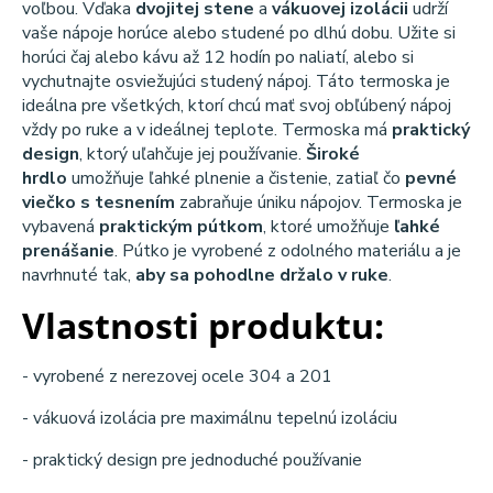
voľbou. Vďaka
dvojitej stene
a
vákuovej izolácii
udrží
vaše nápoje horúce alebo studené po dlhú dobu. Užite si
horúci čaj alebo kávu až 12 hodín po naliatí, alebo si
vychutnajte osviežujúci studený nápoj. Táto termoska je
ideálna pre všetkých, ktorí chcú mať svoj obľúbený nápoj
vždy po ruke a v ideálnej teplote. Termoska má
praktický
design
, ktorý uľahčuje jej používanie.
Široké
hrdlo
umožňuje ľahké plnenie a čistenie, zatiaľ čo
pevné
viečko s tesnením
zabraňuje úniku nápojov. Termoska je
vybavená
praktickým pútkom
, ktoré umožňuje
ľahké
prenášanie
. Pútko je vyrobené z odolného materiálu a je
navrhnuté tak,
aby sa pohodlne držalo v ruke
.
Vlastnosti produktu:
- vyrobené z nerezovej ocele 304 a 201
- vákuová izolácia pre maximálnu tepelnú izoláciu
- praktický design pre jednoduché používanie