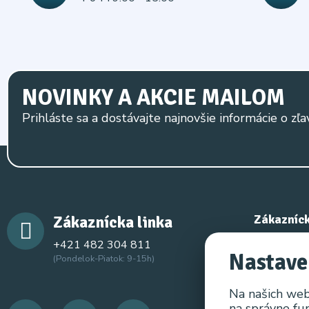
NOVINKY A AKCIE MAILOM
Prihláste sa a dostávajte najnovšie informácie o zľa
Zákaznícka linka
Zákazníck
+421 482 304 811
Kontaktujt
Nastave
(Pondelok-Piatok: 9-15h)
Mapa strá
Na našich web
na správne fu