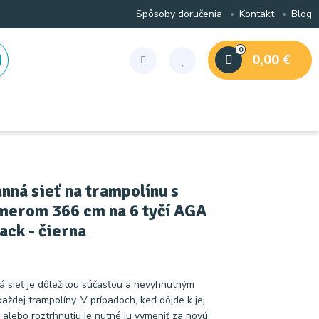
Spôsoby doručenia
Kontakt
Blog
0
0,00 €
nná sieť na trampolínu s
merom 366 cm na 6 tyčí AGA
ck - čierna
 sieť je dôležitou súčasťou a nevyhnutným
ždej trampolíny. V prípadoch, keď dôjde k jej
alebo roztrhnutiu je nutné ju vymeniť za novú,