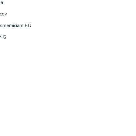
na
cov
smerniciam EÚ
-G