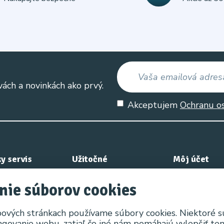
vách a novinkách ako prvý.
Akceptujem
Ochranu o
y servis
Užitočné
Môj účet
e nás
Výrobcovia
Môj účet
nie súborov cookies
nok
Akciový tovar
História obje
ových stránkach používame súbory cookies. Niektoré 
Obľúbené pro
ngovanie webu, zatiaľ čo iné nám pomáhajú vylepšiť te