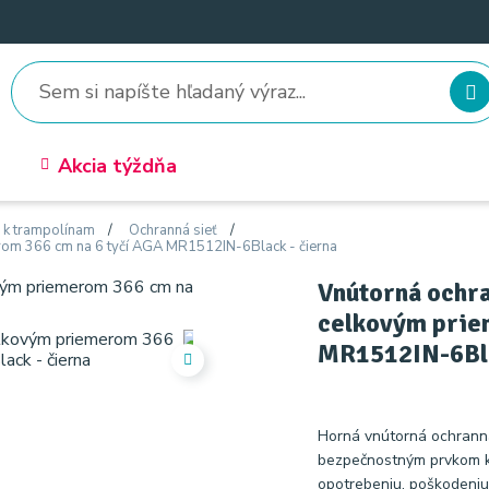
Akcia týždňa
o k trampolínam
Ochranná sieť
erom 366 cm na 6 tyčí AGA MR1512IN-6Black - čierna
Vnútorná ochra
celkovým prie
MR1512IN-6Bla
Horná vnútorná ochranná
bezpečnostným prvkom ka
opotrebeniu, poškodeniu 