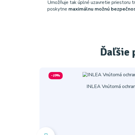
Umožňuje tak úplné uzavretie priestoru t
poskytne
maximálnu možnú bezpečnos
Ďaľšie 
-29%
INLEA Vnútorná ochran