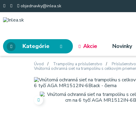
objednavky@inlea.sk
Kategórie
Akcie
Novinky
Úvod
Trampolíny a príslušenstvo
Príslušenstv
Vnútorná ochranná sieť na trampolínu s celkovým priem