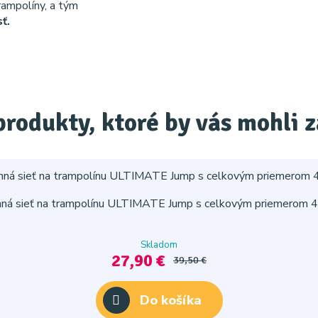
rampolíny, a tým
ť.
produkty, ktoré by vás mohli 
ná sieť na trampolínu ULTIMATE Jump s celkovým priemerom 430
Skladom
27,90 €
39,50 €
Do košíka