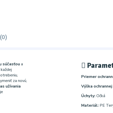
(0)
Paramet
u súčasťou
a
každej
potrebeniu,
Priemer ochranne
vymeniť za novú,
as užívania
Výška ochrannej
je
Úchyty:
Očká
Materiál:
PE Ter