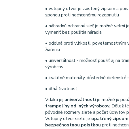
• vstupný otvor je zaistený zipsom a pois
sponou proti nechcenému rozopnutiu
• náhradnú ochrannú sieť je možné veľmi 
vymeniť bez použitia náradia
• odolná proti vlhkosti, poveternostným
žiareniu
• univerzálnosť - možnosť použiť aj na tra
výrobcov
• kvalitné materiály, dôsledné dielenské 
• dlhá životnosť
Vďaka jej
univerzálnosti
je možné ju použ
trampolíny od iných výrobcov.
Dôležité
pôvodné rozmery siete a počet úchytov pr
Vstupný otvor siete je
opatrený zipsom
bezpečnostnou poistkou
proti nechcen