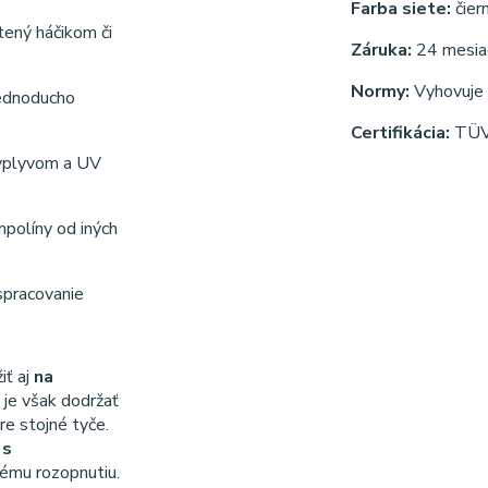
Farba siete:
čier
tený háčikom či
Záruka:
24 mesia
Normy:
Vyhovuje 
jednoducho
Certifikácia:
TÜV
 vplyvom a UV
mpolíny od iných
spracovanie
iť aj
na
 je však dodržať
e stojné tyče.
 s
ému rozopnutiu.