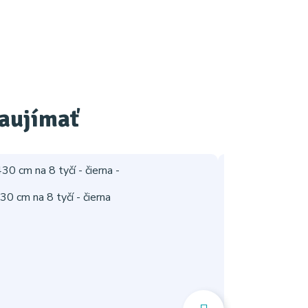
zaujímať
-32%
 cm na 8 tyčí - čierna