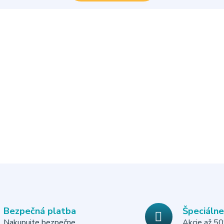
Bezpečná platba
Špeciáln
Nakupujte bezpečne
Akcie až 5