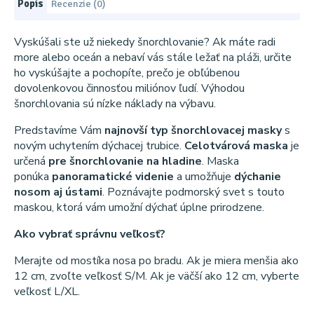
Popis
Recenzie (0)
Vyskúšali ste už niekedy šnorchlovanie? Ak máte radi
more alebo oceán a nebaví vás stále ležať na pláži, určite
ho vyskúšajte a pochopíte, prečo je obľúbenou
dovolenkovou činnosťou miliónov ľudí. Výhodou
šnorchlovania sú nízke náklady na výbavu.
Predstavíme Vám
najnovší typ šnorchlovacej masky
s
novým uchytením dýchacej trubice.
Celotvárová maska
je
určená
pre šnorchlovanie na hladine
. Maska
ponúka
panoramatické videnie
a umožňuje
dýchanie
nosom aj ústami
. Poznávajte podmorský svet s touto
maskou, ktorá vám umožní dýchať úplne prirodzene.
Ako vybrať správnu veľkosť?
Merajte od mostíka nosa po bradu. Ak je miera menšia ako
12 cm, zvoľte veľkosť S/M. Ak je väčší ako 12 cm, vyberte
veľkosť L/XL.