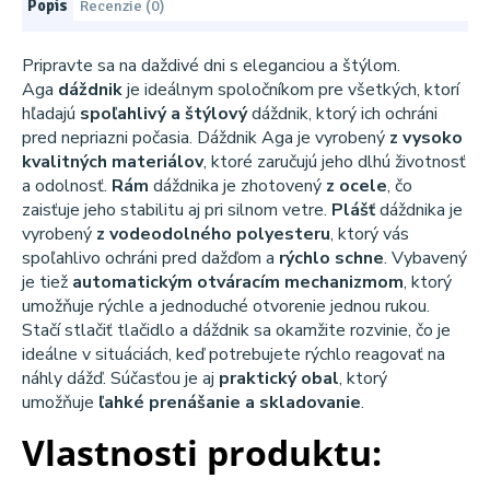
Popis
Recenzie (0)
Pripravte sa na daždivé dni s eleganciou a štýlom.
Aga
dáždnik
je ideálnym spoločníkom pre všetkých, ktorí
hľadajú
spoľahlivý a štýlový
dáždnik, ktorý ich ochráni
pred nepriazni počasia. Dáždnik Aga je vyrobený
z vysoko
kvalitných materiálov
, ktoré zaručujú jeho dlhú životnosť
a odolnosť.
Rám
dáždnika je zhotovený
z ocele
, čo
zaisťuje jeho stabilitu aj pri silnom vetre.
Plášť
dáždnika je
vyrobený
z vodeodolného polyesteru
, ktorý vás
spoľahlivo ochráni pred dažďom a
rýchlo schne
. Vybavený
je tiež
automatickým otváracím mechanizmom
, ktorý
umožňuje rýchle a jednoduché otvorenie jednou rukou.
Stačí stlačiť tlačidlo a dáždnik sa okamžite rozvinie, čo je
ideálne v situáciách, keď potrebujete rýchlo reagovať na
náhly dážď. Súčasťou je aj
praktický obal
, ktorý
umožňuje
ľahké prenášanie a skladovanie
.
Vlastnosti produktu: