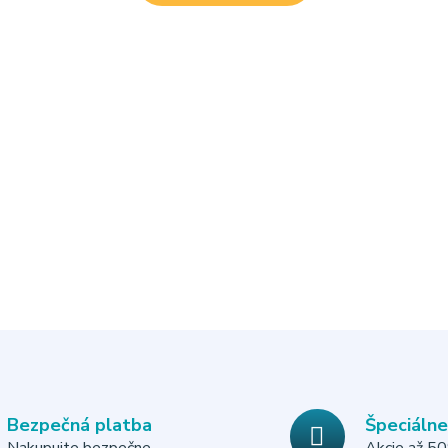
Bezpečná platba
Špeciáln
Nakupujte bezpečne
Akcie až 5