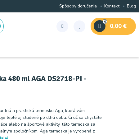
Spôsoby doručenia
Kontakt
Blog
0
0,00 €
ka 480 ml AGA DS2718-PI -
ntnú a praktickú termosku Aga, ktorá vám
je teplé aj studené po dlhú dobu. Či už sa chystáte
ráce alebo na športové aktivity, táto termoska sa
eľným spoločníkom. Aga termoska je vyrobená z
ďalej