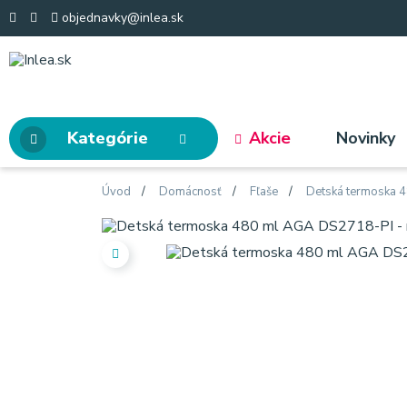
objednavky@inlea.sk
Kategórie
Akcie
Novinky
Úvod
Domácnosť
Fľaše
Detská termoska 