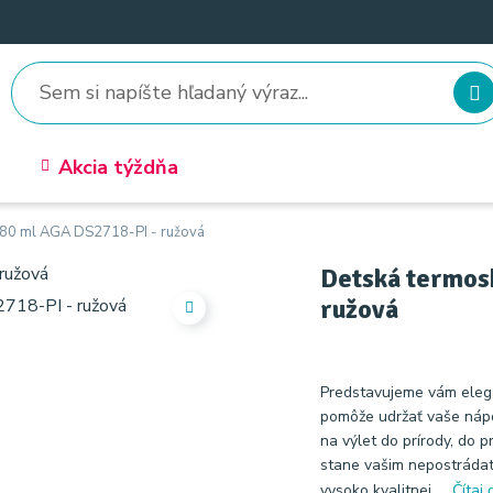
Akcia týždňa
480 ml AGA DS2718-PI - ružová
Detská termos
ružová
Predstavujeme vám elega
pomôže udržať vaše nápo
na výlet do prírody, do p
stane vašim nepostrádat
vysoko kvalitnej ...
Čítaj 