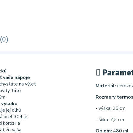
(0)
Paramet
ckú
ť vaše nápoje
 chystáte na výlet
Materiál:
nerezo
ivity, táto
ným
Rozmery termos
 vysoko
- výška: 25 cm
je jej dlhú
vá oceľ 304 je
- šírka: 7,3 cm
 korózii a
tí, že vaša
Objem:
480 ml