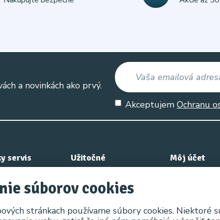
vách a novinkách ako prvý.
Akceptujem
Ochranu o
y servis
Užitočné
Môj účet
e nás
Výrobcovia
Môj účet
nie súborov cookies
nok
Akciový tovar
História obje
ových stránkach používame súbory cookies. Niektoré 
Obľúbené pro