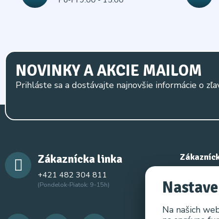
NOVINKY A AKCIE MAILOM
Prihláste sa a dostávajte najnovšie informácie o zľa
Zákaznícka linka
Zákazníck
+421 482 304 811
Kontaktujt
Nastave
(Pondelok-Piatok: 9-15h)
Mapa strá
Na našich web