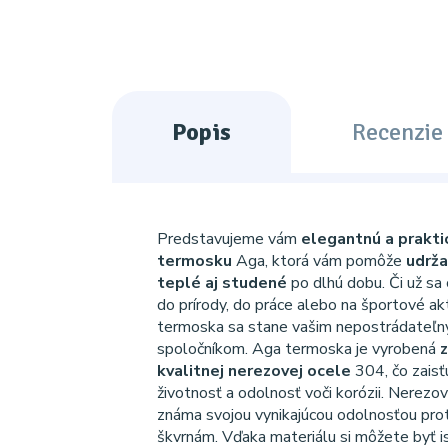
Popis
Recenzie 
Predstavujeme vám
elegantnú a prakti
termosku
Aga, ktorá vám pomôže
udrža
teplé aj studené
po dlhú dobu. Či už sa
do prírody, do práce alebo na športové akt
termoska sa stane vašim nepostrádateľ
spoločníkom. Aga termoska je vyrobená
z
kvalitnej nerezovej ocele
304, čo zaisťu
životnosť a odolnosť voči korózii. Nerezo
známa svojou vynikajúcou odolnosťou proti
škvrnám. Vďaka materiálu si môžete byť is