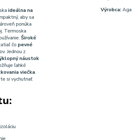
Výrobca:
Aga
oska
ideálna na
ompaktný, aby sa
zároveň ponúka
oj. Termoska
používanie.
Široké
zatiaľ čo
pevné
ov. Jednou z
ýklopný náustok
ožňuje ľahké
tkovania viečka
.
te si vychutnať
tu:
izoláciu
nie