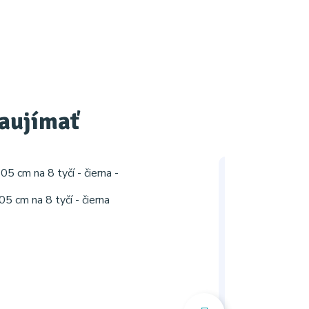
zaujímať
-34%
 cm na 8 tyčí - čierna