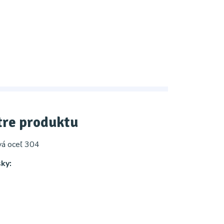
re produktu
vá oceľ 304
ky: