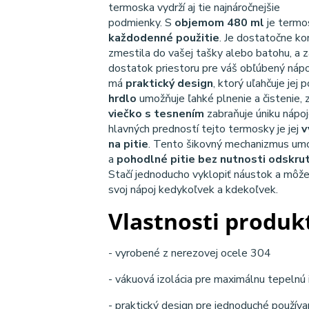
termoska vydrží aj tie najnáročnejšie
podmienky. S
objemom 480 ml
je term
každodenné použitie
. Je dostatočne k
zmestila do vašej tašky alebo batohu, a 
dostatok priestoru pre váš obľúbený náp
má
praktický design
, ktorý uľahčuje jej 
hrdlo
umožňuje ľahké plnenie a čistenie, 
viečko s tesnením
zabraňuje úniku nápoj
hlavných predností tejto termosky je jej
v
na pitie
. Tento šikovný mechanizmus um
a
pohodlné pitie bez nutnosti odskru
Stačí jednoducho vyklopiť náustok a môže
svoj nápoj kedykoľvek a kdekoľvek.
Vlastnosti produk
- vyrobené z nerezovej ocele 304
- vákuová izolácia pre maximálnu tepelnú 
- praktický design pre jednoduché používa