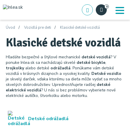
0
Úvod
Vozidlá pre deti
Klasické detské vozidlá
Klasické detské vozidlá
Hľadáte bezpečné a štýlové mechanické
detské vozidlá
? V
ponuke Inlea.sk sa nachádzajú skvelé
detské bicykle
,
trojkolky
alebo detské
odrážadlá
. Ponúkame vám detské
vozidlá v krásnych dizajnoch a vysokej kvality.
Detské vozidlo
je skvelý darček, vďaka ktorému sa dieťa môže vydať sa mnoho
skvelých dobrodružstiev. Uprednostňujete radšej
detské
elektrické vozidlá
? U nás si bez problémov vyberiete nové
elektrické autíčko, štvorkolku alebo motorku.
Detské odrážadlá