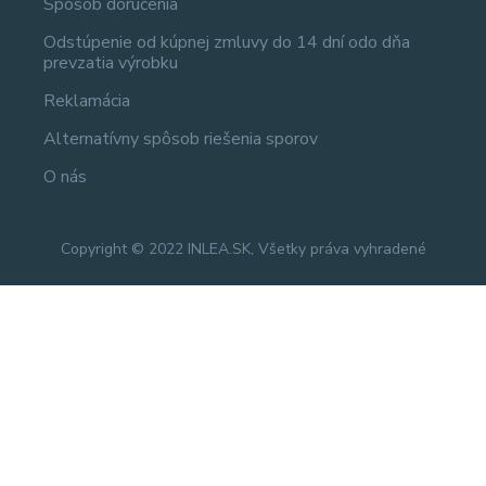
Spôsob doručenia
Odstúpenie od kúpnej zmluvy do 14 dní odo dňa
prevzatia výrobku
Reklamácia
Alternatívny spôsob riešenia sporov
O nás
Copyright © 2022 INLEA.SK, Všetky práva vyhradené