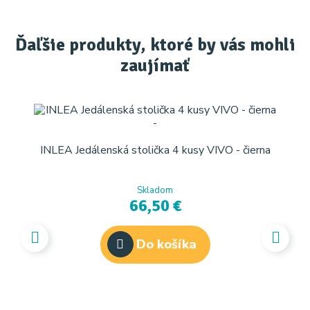
Ďaľšie produkty, ktoré by vás mohli
zaujímať
INLEA Jedálenská stolička 4 kusy VIVO - čierna
Skladom
66,50 €
Do košíka
I