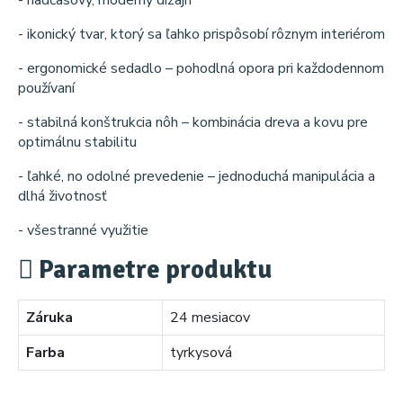
- nadčasový, moderný dizajn
- ikonický tvar, ktorý sa ľahko prispôsobí rôznym interiérom
- ergonomické sedadlo – pohodlná opora pri každodennom
používaní
- stabilná konštrukcia nôh – kombinácia dreva a kovu pre
optimálnu stabilitu
- ľahké, no odolné prevedenie – jednoduchá manipulácia a
dlhá životnosť
- všestranné využitie
Parametre produktu
Záruka
24 mesiacov
Farba
tyrkysová