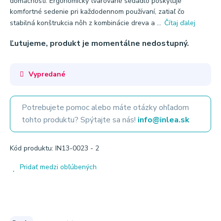
domácností. Ergonomicky tvarované sedadlo poskytuje
komfortné sedenie pri každodennom používaní, zatiaľ čo
stabilná konštrukcia nôh z kombinácie dreva a ...
Čítaj ďalej
Ľutujeme, produkt je momentálne nedostupný.
Vypredané
Potrebujete pomoc alebo máte otázky ohľadom
tohto produktu? Spýtajte sa nás!
info@inlea.sk
Kód produktu: IN13-0023 - 2
Pridať medzi obľúbených