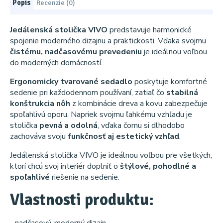
Popis
Recenzie (0)
Jedálenská stolička VIVO
predstavuje harmonické
spojenie moderného dizajnu a praktickosti. Vďaka svojmu
čistému, nadčasovému prevedeniu
je ideálnou voľbou
do moderných domácností.
Ergonomicky tvarované sedadlo
poskytuje komfortné
sedenie pri každodennom používaní, zatiaľ čo
stabilná
konštrukcia nôh
z kombinácie dreva a kovu zabezpečuje
spoľahlivú oporu. Napriek svojmu ľahkému vzhľadu je
stolička
pevná a odolná
, vďaka čomu si dlhodobo
zachováva svoju
funkčnosť aj estetický vzhľad
.
Jedálenská stolička VIVO je ideálnou voľbou pre všetkých,
ktorí chcú svoj interiér doplniť o
štýlové, pohodlné a
spoľahlivé
riešenie na sedenie.
Vlastnosti produktu: