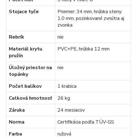
Stojace tyče
Priemer: 34 mm, hrúbka steny:
1,0 mm, pozinkované zvnútra aj
zvonka
Rebrík
nie
Materiál krytu
PVC+PE, hrúbka 12 mm
pružín
Úložný priestor na
nie
topánky
Počet balíkov
1 krabica
Celková hmotnosť
26 kg
Záruka
24 mesiacov
Norma
Certifikácia podľa TÜV-GS
Farba
ružová