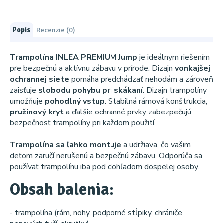
Popis
Recenzie (0)
Trampolína INLEA PREMIUM Jump
je ideálnym riešením
pre bezpečnú a aktívnu zábavu v prírode. Dizajn
vonkajšej
ochrannej siete
pomáha predchádzať nehodám a zároveň
zaisťuje
slobodu pohybu pri skákaní
. Dizajn trampolíny
umožňuje
pohodlný vstup
. Stabilná rámová konštrukcia,
pružinový kryt
a ďalšie ochranné prvky zabezpečujú
bezpečnosť trampolíny pri každom použití.
Trampolína sa ľahko montuje
a udržiava, čo vašim
deťom zaručí nerušenú a bezpečnú zábavu. Odporúča sa
používať trampolínu iba pod dohľadom dospelej osoby.
Obsah balenia:
- trampolína (rám, nohy, podporné stĺpiky, chrániče