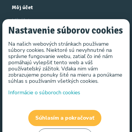
Môj účet
Môj účet
Nastavenie súborov cookies
História objednávok
Obľúbené produkty
Na našich webových stránkach používame
súbory cookies. Niektoré sú nevyhnutné na
Novinky
správne fungovanie webu, zatiaľ čo iné nám
pomáhajú vylepšiť tento web a váš
Informácie
používateľský zážitok. Vďaka nim vám
zobrazujeme ponuky šité na mieru a ponúkame
Všeobecné obchodné podmienky
súhlas s používaním všetkých cookies.
Ochrana osobných údajov
Informácie o súboroch cookies
Spôsob doručenia
Odstúpenie od kúpnej zmluvy do 14 dní odo dňa
prevzatia výrobku
Súhlasím a pokračovať
Reklamácia