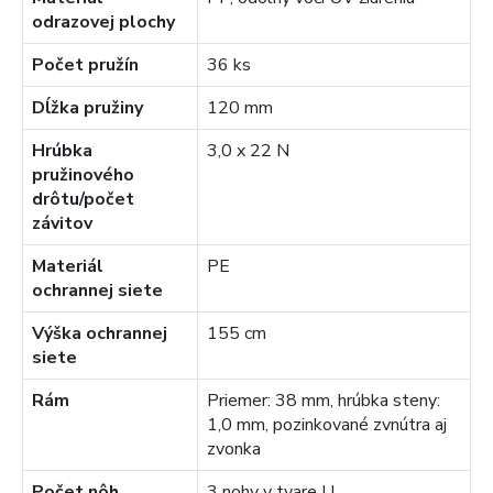
odrazovej plochy
Počet pružín
36 ks
Dĺžka pružiny
120 mm
Hrúbka
3,0 x 22 N
pružinového
drôtu/počet
závitov
Materiál
PE
ochrannej siete
Výška ochrannej
155 cm
siete
Rám
Priemer: 38 mm, hrúbka steny:
1,0 mm, pozinkované zvnútra aj
zvonka
Počet nôh
3 nohy v tvare U