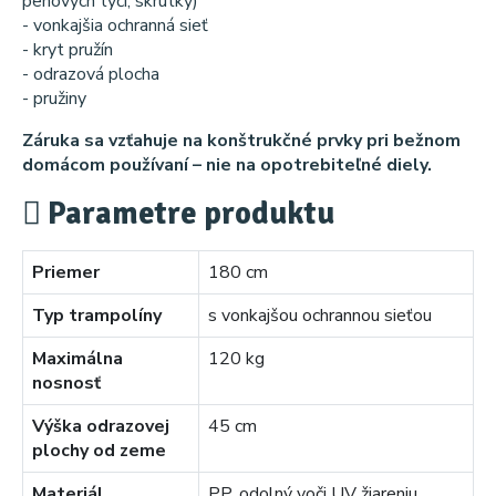
penových tyčí, skrutky)
- vonkajšia ochranná sieť
- kryt pružín
- odrazová plocha
- pružiny
Záruka sa vzťahuje na konštrukčné prvky pri bežnom
domácom používaní – nie na opotrebiteľné diely.
Parametre produktu
Priemer
180 cm
Typ trampolíny
s vonkajšou ochrannou sieťou
Maximálna
120 kg
nosnosť
Výška odrazovej
45 cm
plochy od zeme
Materiál
PP, odolný voči UV žiareniu