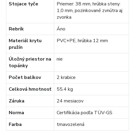
Stojace tyče
Priemer: 38 mm, hrúbka steny:
1,0 mm, pozinkované zvnútra aj
zvonka
Rebrík
Áno
Materiál krytu
PVC+PE, hrúbka 12 mm
pružín
Úložný priestor na
nie
topánky
Počet balíkov
2 krabice
Celková hmotnosť
55.4 kg
Záruka
24 mesiacov
Norma
Certifikácia podľa TÜV-GS
Farba
tmavozelená