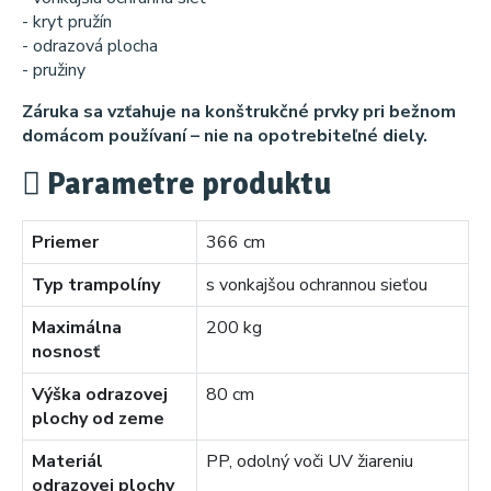
- kryt pružín
- odrazová plocha
- pružiny
Záruka sa vzťahuje na konštrukčné prvky pri bežnom
domácom používaní – nie na opotrebiteľné diely.
Parametre produktu
Priemer
366 cm
Typ trampolíny
s vonkajšou ochrannou sieťou
Maximálna
200 kg
nosnosť
Výška odrazovej
80 cm
plochy od zeme
Materiál
PP, odolný voči UV žiareniu
odrazovej plochy