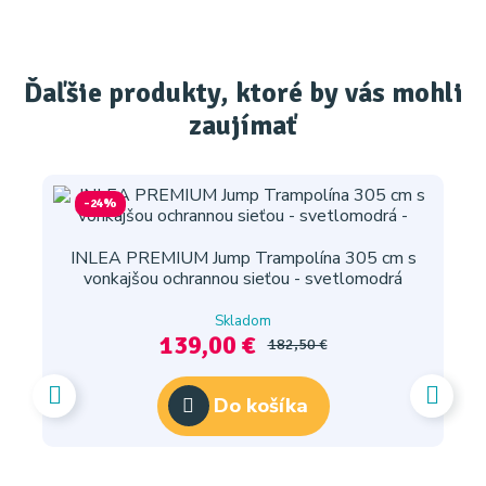
Ďaľšie produkty, ktoré by vás mohli
zaujímať
-24%
INLEA PREMIUM Jump Trampolína 305 cm s
vonkajšou ochrannou sieťou - svetlomodrá
Skladom
139,00 €
182,50 €
Do košíka
I