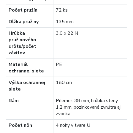
Počet pružín
72 ks
Dĺžka pružiny
135 mm
Hrúbka
3,0 x 22 N
pružinového
drôtu/počet
závitov
Materiál
PE
ochrannej siete
Výška ochrannej
180 cm
siete
Rám
Priemer: 38 mm, hrúbka steny:
1,2 mm, pozinkované zvnútra aj
zvonka
Počet nôh
4 nohy v tvare U