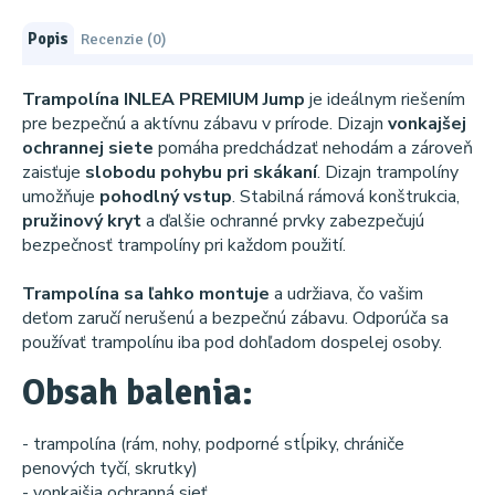
Popis
Recenzie (0)
Trampolína INLEA PREMIUM Jump
je ideálnym riešením
pre bezpečnú a aktívnu zábavu v prírode. Dizajn
vonkajšej
ochrannej siete
pomáha predchádzať nehodám a zároveň
zaisťuje
slobodu pohybu pri skákaní
. Dizajn trampolíny
umožňuje
pohodlný vstup
. Stabilná rámová konštrukcia,
pružinový kryt
a ďalšie ochranné prvky zabezpečujú
bezpečnosť trampolíny pri každom použití.
Trampolína sa ľahko montuje
a udržiava, čo vašim
deťom zaručí nerušenú a bezpečnú zábavu. Odporúča sa
používať trampolínu iba pod dohľadom dospelej osoby.
Obsah balenia:
- trampolína (rám, nohy, podporné stĺpiky, chrániče
penových tyčí, skrutky)
- vonkajšia ochranná sieť