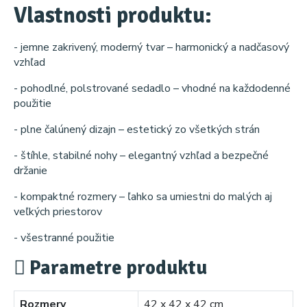
Vlastnosti produktu:
- jemne zakrivený, moderný tvar – harmonický a nadčasový
vzhľad
- pohodlné, polstrované sedadlo – vhodné na každodenné
použitie
- plne čalúnený dizajn – estetický zo všetkých strán
- štíhle, stabilné nohy – elegantný vzhľad a bezpečné
držanie
- kompaktné rozmery – ľahko sa umiestni do malých aj
veľkých priestorov
- všestranné použitie
Parametre produktu
Rozmery
42 x 42 x 42 cm