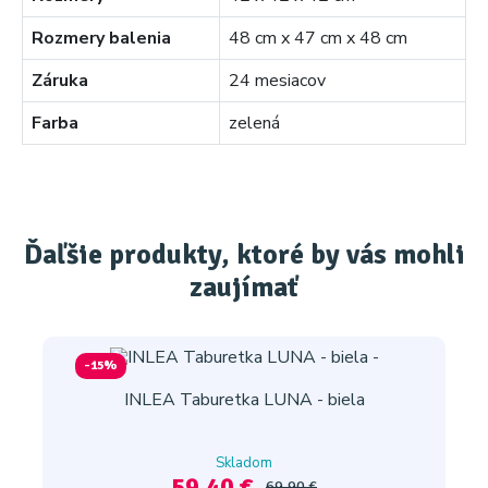
Rozmery balenia
48 cm x 47 cm x 48 cm
Záruka
24 mesiacov
Farba
zelená
Ďaľšie produkty, ktoré by vás mohli
zaujímať
-15%
INLEA Taburetka LUNA - biela
Skladom
59,40 €
69,90 €