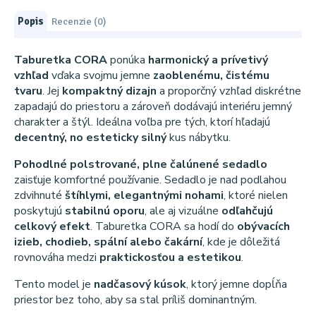
Popis
Recenzie (0)
Taburetka CORA
ponúka
harmonický a prívetivý
vzhľad
vďaka svojmu jemne
zaoblenému, čistému
tvaru
. Jej
kompaktný dizajn
a proporčný vzhľad diskrétne
zapadajú do priestoru a zároveň dodávajú interiéru jemný
charakter a štýl. Ideálna voľba pre tých, ktorí hľadajú
decentný, no esteticky silný
kus nábytku.
Pohodlné polstrované, plne čalúnené sedadlo
zaisťuje komfortné používanie. Sedadlo je nad podlahou
zdvihnuté
štíhlymi, elegantnými nohami
, ktoré nielen
poskytujú
stabilnú oporu
, ale aj vizuálne
odľahčujú
celkový efekt
. Taburetka CORA sa hodí do
obývacích
izieb, chodieb, spální alebo čakární
, kde je dôležitá
rovnováha medzi
praktickosťou a estetikou
.
Tento model je
nadčasový kúsok
, ktorý jemne dopĺňa
priestor bez toho, aby sa stal príliš dominantným.