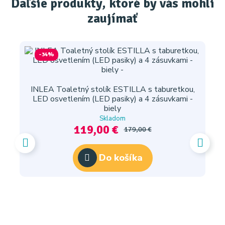
Ďaľšie produkty, ktoré by vás mohli
zaujímať
-34%
INLEA Toaletný stolík ESTILLA s taburetkou,
LED osvetlením (LED pasiky) a 4 zásuvkami -
biely
Skladom
119,00 €
179,00 €
Do košíka
IN