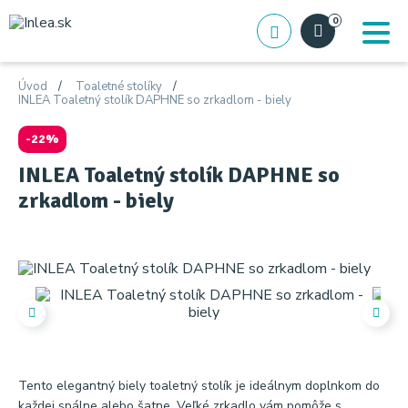
0
Úvod
Toaletné stolíky
INLEA Toaletný stolík DAPHNE so zrkadlom - biely
-22%
INLEA Toaletný stolík DAPHNE so
zrkadlom - biely
Tento elegantný biely toaletný stolík je ideálnym doplnkom do
každej spálne alebo šatne. Veľké zrkadlo vám pomôže s