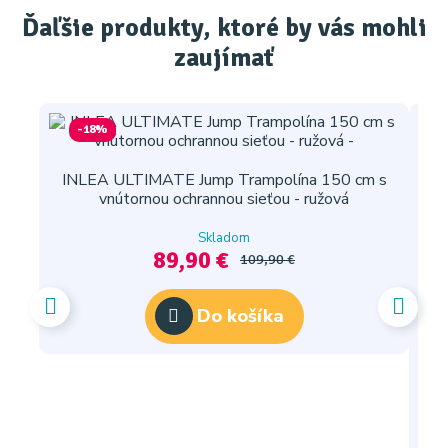
Ďaľšie produkty, ktoré by vás mohli
zaujímať
-18%
INLEA ULTIMATE Jump Trampolína 150 cm s
vnútornou ochrannou sieťou - ružová
Skladom
89,90 €
109,90 €
Do košíka
I