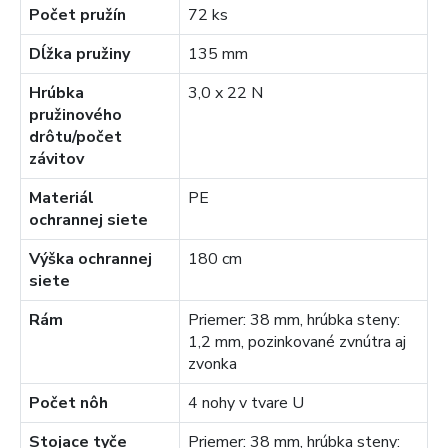
Počet pružín
72 ks
Dĺžka pružiny
135 mm
Hrúbka
3,0 x 22 N
pružinového
drôtu/počet
závitov
Materiál
PE
ochrannej siete
Výška ochrannej
180 cm
siete
Rám
Priemer: 38 mm, hrúbka steny:
1,2 mm, pozinkované zvnútra aj
zvonka
Počet nôh
4 nohy v tvare U
Stojace tyče
Priemer: 38 mm, hrúbka steny: