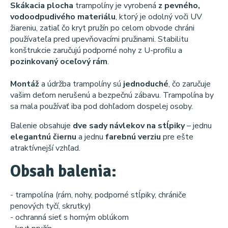
Skákacia plocha
trampolíny je vyrobená
z pevného, ​​
vodoodpudivého materiálu
, ktorý je odolný voči UV
žiareniu, zatiaľ čo kryt pružín po celom obvode chráni
používateľa pred upevňovacími pružinami. Stabilitu
konštrukcie zaručujú podporné nohy z U-profilu a
pozinkovaný oceľový rám
.
Montáž
a údržba trampolíny sú
jednoduché
, čo zaručuje
vašim deťom nerušenú a bezpečnú zábavu. Trampolína by
sa mala používať iba pod dohľadom dospelej osoby.
Balenie obsahuje
dve sady návlekov na stĺpiky
– jednu
elegantnú čiernu
a jednu
farebnú verziu
pre ešte
atraktívnejší vzhľad.
Obsah balenia:
- trampolína (rám, nohy, podporné stĺpiky, chrániče
penových tyčí, skrutky)
- ochranná sieť s horným oblúkom