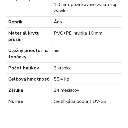
1,0 mm, pozinkované zvnútra aj
zvonka
Rebrík
Áno
Materiál krytu
PVC+PE, hrúbka 10 mm
pružín
Úložný priestor na
nie
topánky
Počet balíkov
2 krabice
Celková hmotnosť
55.4 kg
Záruka
24 mesiacov
Norma
Certifikácia podľa TÜV-GS