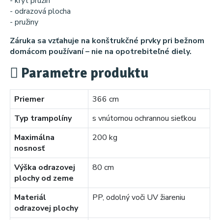
- kryt pružín
- odrazová plocha
- pružiny
Záruka sa vzťahuje na konštrukčné prvky pri bežnom
domácom používaní – nie na opotrebiteľné diely.
Parametre produktu
Priemer
366 cm
Typ trampolíny
s vnútornou ochrannou sieťkou
Maximálna
200 kg
nosnosť
Výška odrazovej
80 cm
plochy od zeme
Materiál
PP, odolný voči UV žiareniu
odrazovej plochy