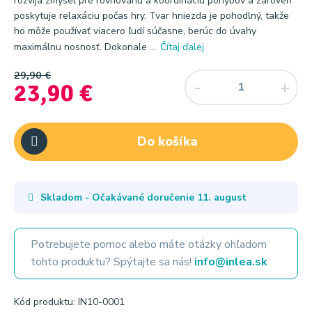
rozvíja zmysel pre rovnováhu a koordináciu pohybov a zároveň
poskytuje relaxáciu počas hry. Tvar hniezda je pohodlný, takže
ho môže používať viacero ľudí súčasne, berúc do úvahy
maximálnu nosnosť. Dokonale ...
Čítaj ďalej
29,90 €
23,90 €
Do košíka
Skladom - Očakávané doručenie
11. august
Potrebujete pomoc alebo máte otázky ohľadom
tohto produktu? Spýtajte sa nás!
info@inlea.sk
Kód produktu: IN10-0001