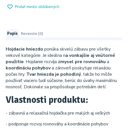
Pridať medzi obľúbených
Popis
Recenzie (0)
Hojdacie hniezdo
ponúka skvelú zábavu pre všetky
vekové kategórie. Je ideálna n
a vonkajšie aj vnútorné
použitie
. Hojdanie rozvíja
zmysel pre rovnováhu
a
koordináciu pohybov
a zároveň poskytuje relaxáciu
počas hry.
Tvar hniezda je pohodlný
, takže ho môže
používať viacero ľudí súčasne, berúc do úvahy maximálnu
nosnosť. Dokonale sa prispôsobuje potrebám detí.
Vlastnosti produktu:
- zábavná a relaxačná hojdačka pre malých aj veľkých
- podporuje rozvoj rovnováhy a koordinácie pohybov