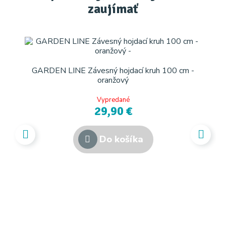
zaujímať
GARDEN LINE Závesný hojdací kruh 100 cm -
oranžový
Vypredané
29,90 €
Do košíka
G