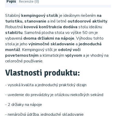
Popis
Recenzie (0)
Stabilný
kempingový stolík
je ideálnym riešením
na
turistiku, stanovanie
a iné letné
outdoorové aktivity
.
Robustná
kovová konštrukcia
dodáva
stolu ideálnu
stabilitu
. Samotná plocha stola vo výške 50 cm je
vybavená
dvoma držiakmi na nápoje
. Výhodou tohto
stola je jeho
výnimočné skladovanie
a
jednoduchá
montáž
. Kempingový stôl je
odolný voči
poveternostným
a klimatickým
vplyvom
a je vhodný na
celoročné používanie.
Vlastnosti produktu:
- vysoká kvalita a jednoduchý praktický dizajn
- uvedenie do prevádzky je otázkou niekoľkých sekúnd
- 2 držiaky na nápoje
- nenáročná údržba, jednoduché skladovanie