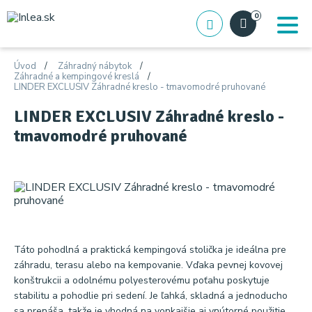
0
Úvod
Záhradný nábytok
Záhradné a kempingové kreslá
LINDER EXCLUSIV Záhradné kreslo - tmavomodré pruhované
LINDER EXCLUSIV Záhradné kreslo -
tmavomodré pruhované
Táto pohodlná a praktická kempingová stolička je ideálna pre
záhradu, terasu alebo na kempovanie. Vďaka pevnej kovovej
konštrukcii a odolnému polyesterovému poťahu poskytuje
stabilitu a pohodlie pri sedení. Je ľahká, skladná a jednoducho
sa prenáša, takže je vhodná na vonkajšie aj vnútorné použitie.