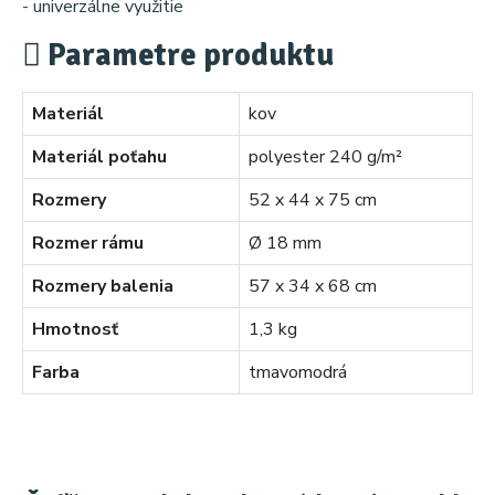
- univerzálne využitie
Parametre produktu
Materiál
kov
Materiál poťahu
polyester 240 g/m²
Rozmery
52 x 44 x 75 cm
Rozmer rámu
Ø 18 mm
Rozmery balenia
57 x 34 x 68 cm
Hmotnosť
1,3 kg
Farba
tmavomodrá