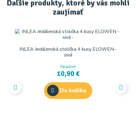
Ďaľšie produkty, ktoré by vás mohli
zaujímať
INLEA Jedálenská stolička 4 kusy ELOWEN -
sivá
Skladom
10,90 €
Do košíka
I