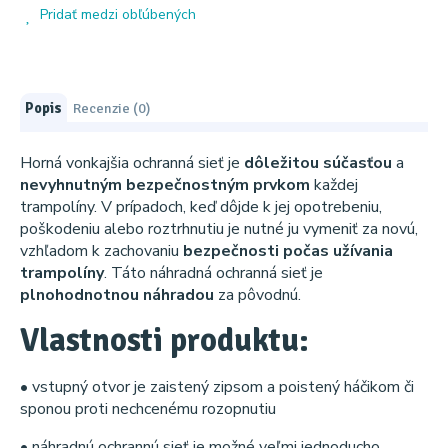
Pridať medzi obľúbených
Popis
Recenzie (0)
Horná vonkajšia ochranná sieť je
dôležitou súčasťou
a
nevyhnutným bezpečnostným prvkom
každej
trampolíny. V prípadoch, keď dôjde k jej opotrebeniu,
poškodeniu alebo roztrhnutiu je nutné ju vymeniť za novú,
vzhľadom k zachovaniu
bezpečnosti počas užívania
trampolíny
. Táto náhradná ochranná sieť je
plnohodnotnou náhradou
za pôvodnú.
Vlastnosti produktu:
• vstupný otvor je zaistený zipsom a poistený háčikom či
sponou proti nechcenému rozopnutiu
• náhradnú ochrannú sieť je možné veľmi jednoducho