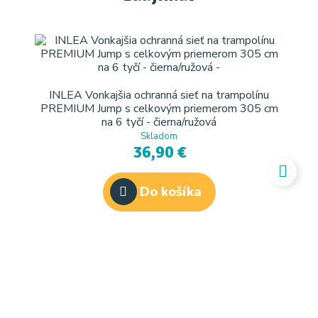
INLEA Vonkajšia ochranná sieť na trampolínu
PREMIUM Jump s celkovým priemerom 305 cm
na 6 tyčí - čierna/ružová
Skladom
36,90 €
Do košíka
P