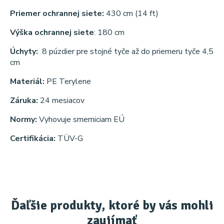
Priemer ochrannej siete:
430 cm (14 ft)
Výška ochrannej siete
: 180 cm
Úchyty:
8 púzdier pre stojné tyče až do priemeru tyče 4,5
cm
Materiál:
PE Terylene
Záruka:
24 mesiacov
Normy:
Vyhovuje smerniciam EÚ
Certifikácia:
TÜV-G
Ďaľšie produkty, ktoré by vás mohli
zaujímať