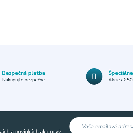
Bezpečná platba
Špeciáln
Nakupujte bezpečne
Akcie až 5
vách a novinkách ako prvý.