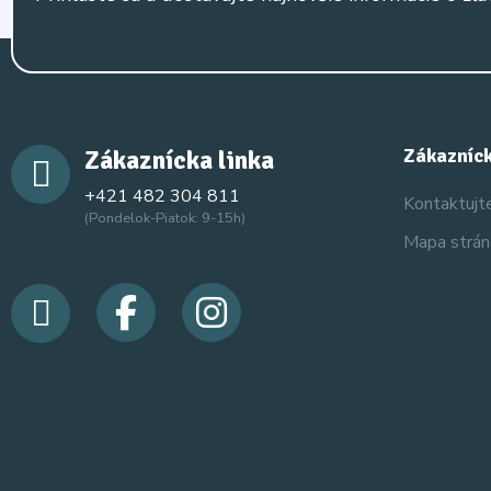
Zákaznícka linka
Zákazníck
+421 482 304 811
Kontaktujt
(Pondelok-Piatok: 9-15h)
Mapa strá