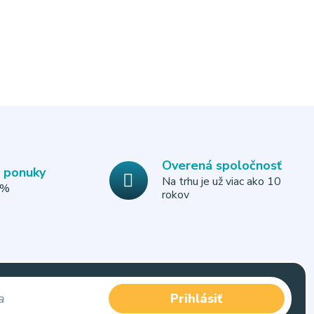
Overená spoločnosť
e ponuky
Na trhu je už viac ako 10
0%
rokov
Prihlásiť