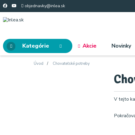
objednavky@inlea.sk
Kategórie
Akcie
Novinky
Úvod
Chovateľské potreby
Cho
V tejto ka
Pokračov