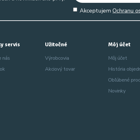
Akceptujem
Ochranu o
y servis
Užitočné
Môj účet
e nás
Výrobcovia
Môj účet
nok
Akciový tovar
História obje
Obľúbené pro
Novinky