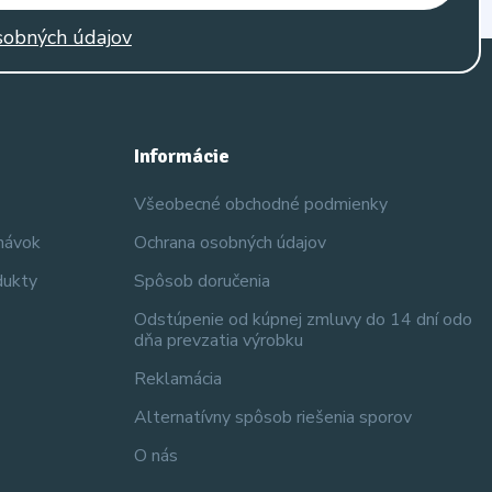
sobných údajov
Informácie
Všeobecné obchodné podmienky
dnávok
Ochrana osobných údajov
dukty
Spôsob doručenia
Odstúpenie od kúpnej zmluvy do 14 dní odo
dňa prevzatia výrobku
Reklamácia
Alternatívny spôsob riešenia sporov
O nás