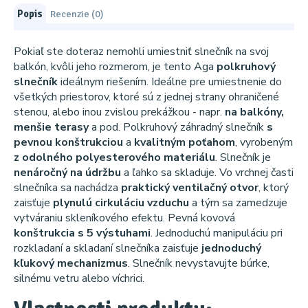
Popis
Recenzie (0)
Pokiaľ ste doteraz nemohli umiestniť slnečník na svoj
balkón, kvôli jeho rozmerom, je tento Aga
polkruhový
slnečník
ideálnym riešením. Ideálne pre umiestnenie do
všetkých priestorov, ktoré sú z jednej strany ohraničené
stenou, alebo inou zvislou prekážkou - napr.
na balkóny,
menšie terasy
a pod. Polkruhový záhradný slnečník
s
pevnou konštrukciou
a
kvalitným poťahom
, vyrobeným
z odolného polyesterového materiálu
. Slnečník je
nenáročný na údržbu
a ľahko sa skladuje. Vo vrchnej časti
slnečníka sa nachádza
praktický ventilačný otvor
, ktorý
zaisťuje
plynulú cirkuláciu vzduchu
a tým sa zamedzuje
vytváraniu skleníkového efektu. Pevná kovová
konštrukcia s 5 výstuhami
. Jednoduchú manipuláciu pri
rozkladaní a skladaní slnečníka zaisťuje
jednoduchý
kľukový mechanizmus
. Slnečník nevystavujte búrke,
silnému vetru alebo víchrici.