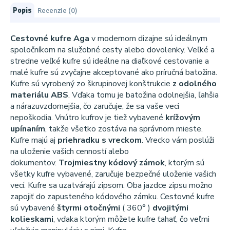
Popis
Recenzie (0)
Cestovné kufre Aga
v modernom dizajne sú ideálnym
spoločníkom na služobné cesty alebo dovolenky. Veľké a
stredne veľké kufre sú ideálne na diaľkové cestovanie a
malé kufre sú zvyčajne akceptované ako príručná batožina.
Kufre sú vyrobený zo škrupinovej konštrukcie
z odolného
materiálu ABS
. Vďaka tomu je batožina odolnejšia, ľahšia
a nárazuvzdornejšia, čo zaručuje, že sa vaše veci
nepoškodia. Vnútro kufrov je tiež vybavené
krížovým
upínaním
, takže všetko zostáva na správnom mieste.
Kufre majú aj
priehradku s vreckom
. Vrecko vám poslúži
na uloženie vašich cenností alebo
dokumentov.
Trojmiestny kódový zámok
, ktorým sú
všetky kufre vybavené, zaručuje bezpečné uloženie vašich
vecí. Kufre sa uzatvárajú zipsom. Oba jazdce zipsu možno
zapojiť do zapusteného kódového zámku. Cestovné kufre
sú vybavené
štyrmi otočnými
( 360° )
dvojitými
kolieskami
, vďaka ktorým môžete kufre ťahať, čo veľmi