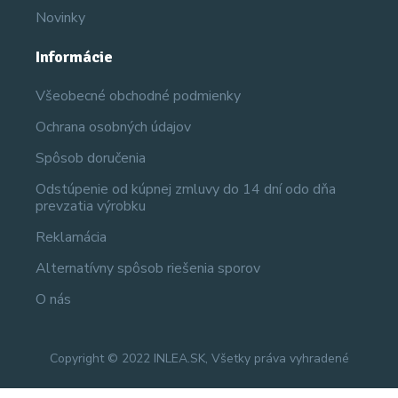
Novinky
Informácie
Všeobecné obchodné podmienky
Ochrana osobných údajov
Spôsob doručenia
Odstúpenie od kúpnej zmluvy do 14 dní odo dňa
prevzatia výrobku
Reklamácia
Alternatívny spôsob riešenia sporov
O nás
Copyright © 2022 INLEA.SK, Všetky práva vyhradené