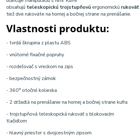
uľahčuje manipuláciu s nimi. Kufre
obsahujú
teleskopickú
trojstupňovú
ergonomickú
rukoväť
tiež dve rukoväte na hornej a bočnej strane na prenášanie.
Vlastnosti produktu:
- tvrdá škrupina z plastu ABS
- vnútorné fixačné popruhy
- rozdeľovač s vreckom na zips
- bezpečnostný zámok
- 360° otočné kolieska
- 2 držadlá na prenášanie na hornej a bočnej strane kufra
- trojstupňová teleskopická rukoväť s blokovacím
tlačidlom
- hlavný priestor s dvojcestným zipsom