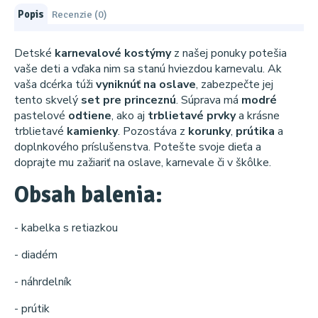
Popis
Recenzie (0)
Detské
karnevalové kostýmy
z našej ponuky potešia
vaše deti a vďaka nim sa stanú hviezdou karnevalu. Ak
vaša dcérka túži
vyniknúť na oslave
, zabezpečte jej
tento skvelý
set pre princeznú
. Súprava má
modré
pastelové
odtiene
, ako aj
trblietavé prvky
a krásne
trblietavé
kamienky
. Pozostáva z
korunky
,
prútika
a
doplnkového príslušenstva. Potešte svoje dieťa a
doprajte mu zažiariť na oslave, karnevale či v škôlke.
Obsah balenia:
- kabelka s retiazkou
- diadém
- náhrdelník
- prútik