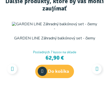
Ďaľšie produkty, ktoré by vás mohli
zaujímať
GARDEN LINE Záhradný balkónový set - čierny
Posledných 7 kusov na sklade
62,90 €
Do košíka