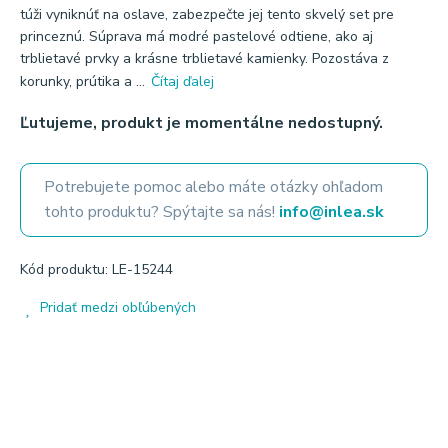
túži vyniknúť na oslave, zabezpečte jej tento skvelý set pre
princeznú. Súprava má modré pastelové odtiene, ako aj
trblietavé prvky a krásne trblietavé kamienky. Pozostáva z
korunky, prútika a ...
Čítaj ďalej
Ľutujeme, produkt je momentálne nedostupný.
Potrebujete pomoc alebo máte otázky ohľadom
tohto produktu? Spýtajte sa nás!
info@inlea.sk
Kód produktu: LE-15244
Pridať medzi obľúbených